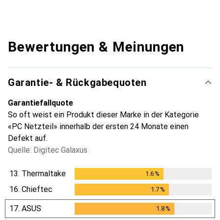
Bewertungen & Meinungen
Garantie- & Rückgabequoten
Garantiefallquote
So oft weist ein Produkt dieser Marke in der Kategorie
«PC Netzteil» innerhalb der ersten 24 Monate einen
Defekt auf.
Quelle: Digitec Galaxus
13.
Thermaltake
1.6
%
1.6
%
16.
Chieftec
1.7
%
1.7
%
17.
ASUS
1.8
%
1.8
%