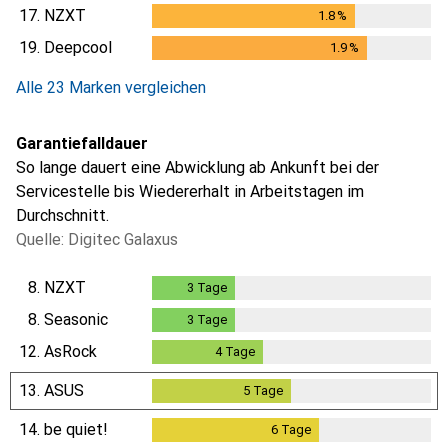
17.
NZXT
1.8
%
1.8
%
19.
Deepcool
1.9
%
1.9
%
Alle 23 Marken vergleichen
Garantiefalldauer
So lange dauert eine Abwicklung ab Ankunft bei der
Servicestelle bis Wiedererhalt in Arbeitstagen im
Durchschnitt.
Quelle: Digitec Galaxus
8.
NZXT
3
Tage
3
Tage
8.
Seasonic
3
Tage
3
Tage
12.
AsRock
4
Tage
4
Tage
13.
ASUS
5
Tage
5
Tage
14.
be quiet!
6
Tage
6
Tage