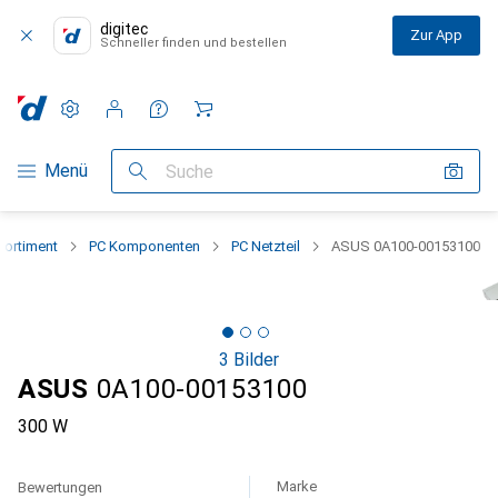
digitec
Zur App
Schneller finden und bestellen
Einstellungen
Kundenkonto
Vergleichslisten
Merklisten
Warenkorb
Navigation nach Kategorien
Menü
Suche
ortiment
PC Komponenten
PC Netzteil
ASUS 0A100-00153100
3 Bilder
ASUS
0A100-00153100
300 W
Marke
Bewertungen