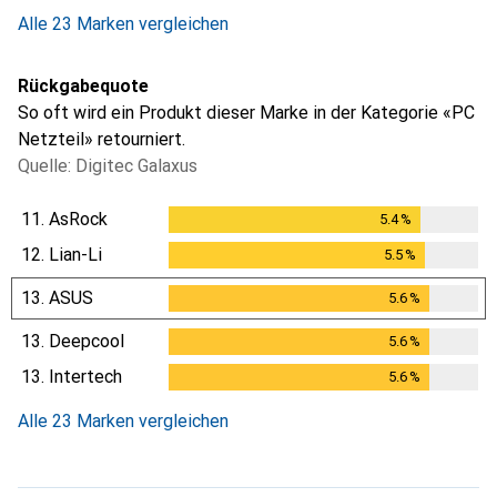
Alle 23 Marken vergleichen
Rückgabequote
So oft wird ein Produkt dieser Marke in der Kategorie «PC
Netzteil» retourniert.
Quelle: Digitec Galaxus
11.
AsRock
5.4
%
5.4
%
12.
Lian-Li
5.5
%
5.5
%
13.
ASUS
5.6
%
5.6
%
13.
Deepcool
5.6
%
5.6
%
13.
Intertech
5.6
%
5.6
%
Alle 23 Marken vergleichen