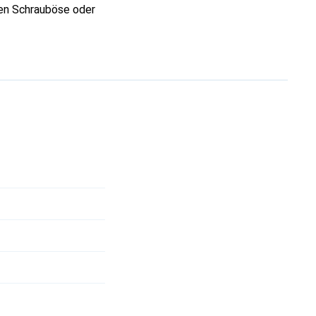
ten Schrauböse oder
nem eleganten
g macht. Die Leuchte
 ihrer neutralweissen
osphäre.