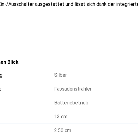
in-/Ausschalter ausgestattet und lässt sich dank der integrier
ontieren. Sie ist aus robustem Kunststoff gefertigt und in ei
 sie zu einer ansprechenden Ergänzung für jede Inneneinrichtun
rien vom Typ AA, die nicht im Lieferumfang enthalten sind. Mit
ür eine angenehme Beleuchtung und schafft eine einladende Atm
en Blick
g
Silber
p
Fassadenstrahler
Batteriebetrieb
13 cm
2.50 cm