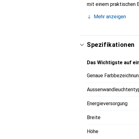
mit einem praktischen E
des Magneten einfach m
Mehr anzeigen
Silberton gehalten, was
benötigt 4 Mignon-Batte
Lichtfarbe sorgt sie f
Spezifikationen
Das Wichtigste auf ein
Genaue Farbbezeichnun
Aussenwandleuchtenty
Energieversorgung
Breite
Höhe