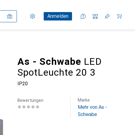
Einstellungen
Kundenkonto
Vergleichslisten
Merklisten
Warenkorb
Anmelden
As - Schwabe
LED
SpotLeuchte 20 3
IP20
Marke
Bewertungen
Mehr von As -
Schwabe