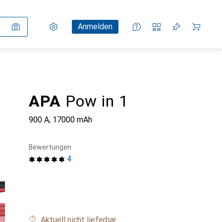
Einstellungen
Kundenkonto
Vergleichslisten
Merklisten
Warenkorb
Anmelden
APA
Pow in 1
900 A, 17000 mAh
Bewertungen
4
Aktuell nicht lieferbar