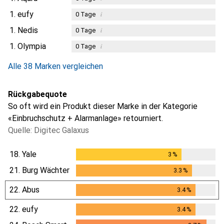
1.
eufy
i
0
Tage
1.
Nedis
i
0
Tage
1.
Olympia
i
0
Tage
Alle 38 Marken vergleichen
Rückgabequote
So oft wird ein Produkt dieser Marke in der Kategorie
«Einbruchschutz + Alarmanlage» retourniert.
Quelle: Digitec Galaxus
18.
Yale
3
%
3
%
21.
Burg Wächter
3.3
%
3.3
%
22.
Abus
3.4
%
3.4
%
22.
eufy
3.4
%
3.4
%