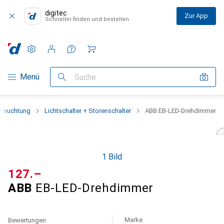
digitec
Zur App
Schneller finden und bestellen
Einstellungen
Kundenkonto
Vergleichslisten
Merklisten
Warenkorb
Navigation nach Kategorien
Menü
Suche
eleuchtung
Lichtschalter + Storenschalter
ABB EB-LED-Drehdimmer
1 Bild
CHF
127.–
ABB
EB-LED-Drehdimmer
Marke
Bewertungen