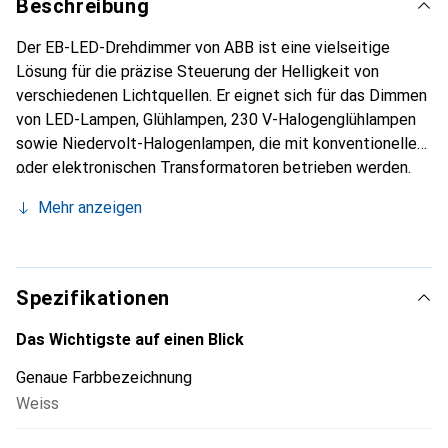
Beschreibung
Der EB-LED-Drehdimmer von ABB ist eine vielseitige
Lösung für die präzise Steuerung der Helligkeit von
verschiedenen Lichtquellen. Er eignet sich für das Dimmen
von LED-Lampen, Glühlampen, 230 V-Halogenglühlampen
sowie Niedervolt-Halogenlampen, die mit konventionellen
oder elektronischen Transformatoren betrieben werden.
Der Dimmer ermöglicht auch den Betrieb von dimmbaren
Mehr anzeigen
Halogen-Energiesparlampen und unterstützt
Mischlastbetrieb, was ihn zu einer flexiblen Wahl für
unterschiedliche Beleuchtungsbedürfnisse macht. Mit
einer einstellbaren Minimalhelligkeit können Benutzer die
Spezifikationen
Lichtintensität nach ihren Wünschen anpassen. Der Einbau-
Drehdimmer ist kurzschlussfest und überlastsicher, was
Das Wichtigste auf einen Blick
zusätzliche Sicherheit bietet. Er ist für die Montage in
Genaue Farbbezeichnung
Innenräumen konzipiert und bietet eine einfache
Weiss
Installation.