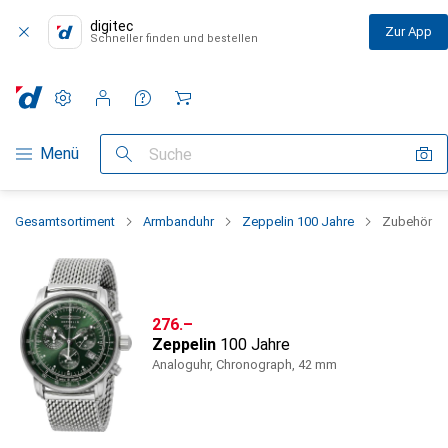
digitec
Zur App
Schneller finden und bestellen
Einstellungen
Kundenkonto
Vergleichslisten
Merklisten
Warenkorb
Navigation nach Kategorien
Menü
Suche
Gesamtsortiment
Armbanduhr
Zeppelin 100 Jahre
Zubehör
CHF
276.–
Zeppelin
100 Jahre
Analoguhr, Chronograph, 42 mm