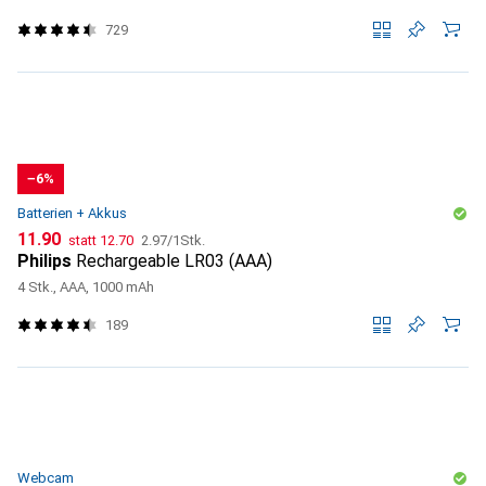
729
−6%
Batterien + Akkus
CHF
CHF
CHF
11.90
statt
12.70
2.97
/
1Stk.
Philips
Rechargeable LR03 (AAA)
4 Stk., AAA, 1000 mAh
189
Webcam