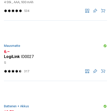
4 Stk., AAA, 930 mAh
534
Mausmatte
CHF
6.–
LogiLink
ID0027
S
317
Batterien + Akkus