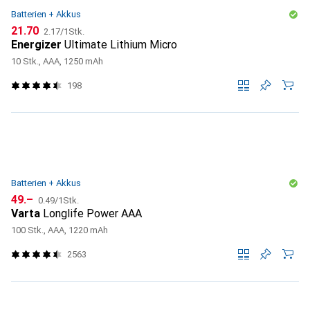
Batterien + Akkus
CHF
CHF
21.70
2.17
/
1Stk.
Energizer
Ultimate Lithium Micro
10 Stk., AAA, 1250 mAh
198
Batterien + Akkus
CHF
CHF
49.–
0.49
/
1Stk.
Varta
Longlife Power AAA
100 Stk., AAA, 1220 mAh
2563