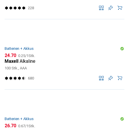
228
Batterien + Akkus
CHF
CHF
24.70
0.25
/
1Stk.
Maxell
Alkaline
100 Stk., AAA
680
Batterien + Akkus
CHF
CHF
26.70
0.67
/
1Stk.