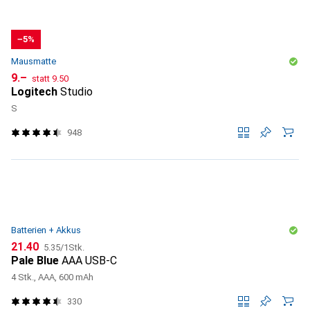
−5%
Mausmatte
CHF
CHF
9.–
statt
9.50
Logitech
Studio
S
948
Batterien + Akkus
CHF
CHF
21.40
5.35
/
1Stk.
Pale Blue
AAA USB-C
4 Stk., AAA, 600 mAh
330