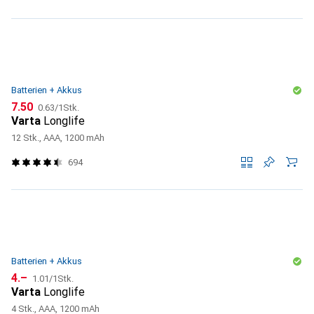
Batterien + Akkus
CHF
CHF
7.50
0.63
/
1Stk.
Varta
Longlife
12 Stk., AAA, 1200 mAh
694
Batterien + Akkus
CHF
CHF
4.–
1.01
/
1Stk.
Varta
Longlife
4 Stk., AAA, 1200 mAh