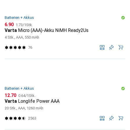
Batterien + Akkus
CHF
CHF
6.90
1.73
/
1Stk.
Varta
Micro (AAA)-Akku NiMH Ready2Us
4 Stk., AAA, 550 mAh
76
Batterien + Akkus
CHF
CHF
12.70
0.64
/
1Stk.
Varta
Longlife Power AAA
20 Stk., AAA, 1260 mAh
2563