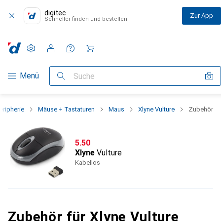
digitec
Zur App
Schneller finden und bestellen
Einstellungen
Kundenkonto
Vergleichslisten
Merklisten
Warenkorb
Navigation nach Kategorien
Menü
Suche
eripherie
Mäuse + Tastaturen
Maus
Xlyne Vulture
Zubehör
CHF
5.50
Xlyne
Vulture
Kabellos
Zubehör für Xlyne Vulture