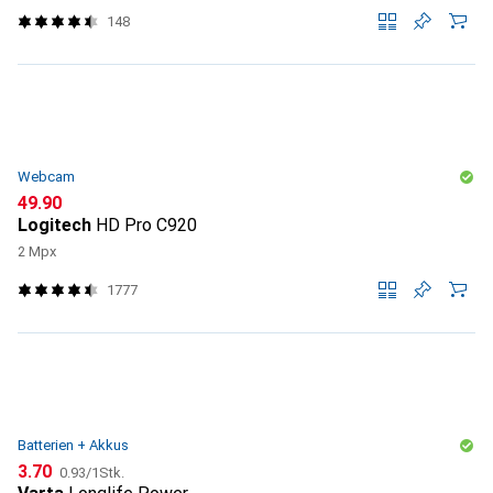
148
Webcam
CHF
49.90
Logitech
HD Pro C920
2 Mpx
1777
Batterien + Akkus
CHF
CHF
3.70
0.93
/
1Stk.