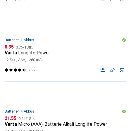
Batterien + Akkus
CHF
CHF
8.95
0.75
/
1Stk.
Varta
Longlife Power
12 Stk., AAA, 1260 mAh
2563
Batterien + Akkus
CHF
CHF
21.55
0.54
/
1Stk.
Varta
Micro (AAA)-Batterie Alkali Longlife Power