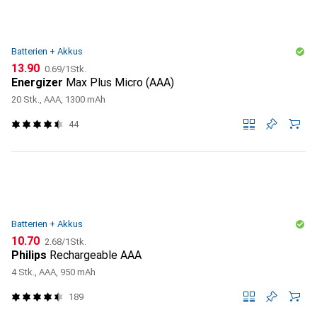
Batterien + Akkus
CHF
CHF
13.90
0.69
/
1Stk.
Energizer
Max Plus Micro (AAA)
20 Stk., AAA, 1300 mAh
44
Batterien + Akkus
CHF
CHF
10.70
2.68
/
1Stk.
Philips
Rechargeable AAA
4 Stk., AAA, 950 mAh
189