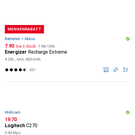
MENGENRABATT
Batterien + Akkus
CHF
CHF
7.90
bei 3 Stück
1.98
/
1Stk.
Energizer
Recharge Extreme
4 Stk., AAA, 800 mAh
451
Webcam
CHF
19.70
Logitech
C270
0.90 Mpx