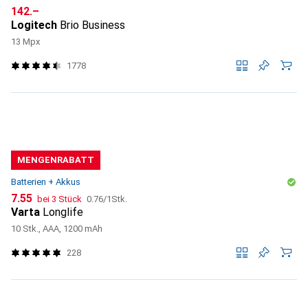
CHF
142.–
Logitech
Brio Business
13 Mpx
1778
MENGENRABATT
Batterien + Akkus
CHF
CHF
7.55
bei 3 Stück
0.76
/
1Stk.
Varta
Longlife
10 Stk., AAA, 1200 mAh
228