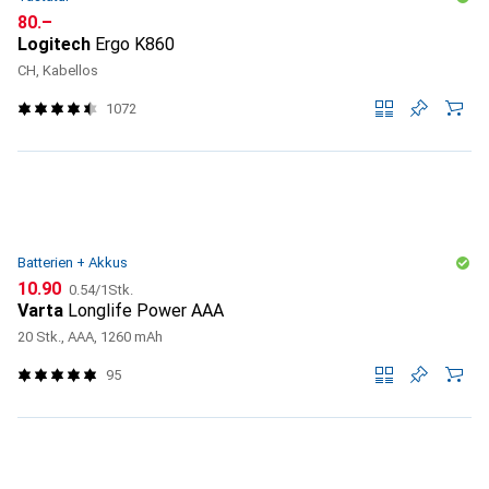
CHF
80.–
Logitech
Ergo K860
CH, Kabellos
1072
Batterien + Akkus
CHF
CHF
10.90
0.54
/
1Stk.
Varta
Longlife Power AAA
20 Stk., AAA, 1260 mAh
95