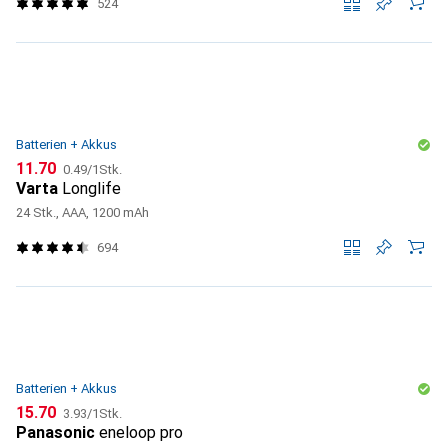
524
Batterien + Akkus
CHF
CHF
11.70
0.49
/
1Stk.
Varta
Longlife
24 Stk., AAA, 1200 mAh
694
Batterien + Akkus
CHF
CHF
15.70
3.93
/
1Stk.
Panasonic
eneloop pro