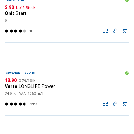
Mausmatte
CHF
2.90
bei 2 Stück
Onit
Start
S
10
Batterien + Akkus
CHF
CHF
18.90
0.79
/
1Stk.
Varta
LONGLIFE Power
24 Stk., AAA, 1260 mAh
2563