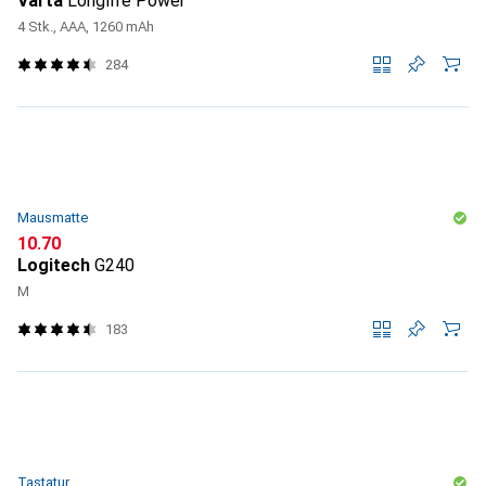
Varta
Longlife Power
4 Stk., AAA, 1260 mAh
284
Mausmatte
CHF
10.70
Logitech
G240
M
183
Tastatur