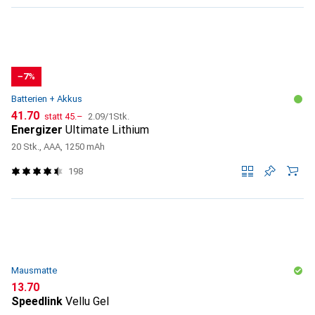
−7%
Batterien + Akkus
CHF
CHF
CHF
41.70
statt
45.–
2.09
/
1Stk.
Energizer
Ultimate Lithium
20 Stk., AAA, 1250 mAh
198
Mausmatte
CHF
13.70
Speedlink
Vellu Gel