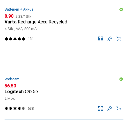
Batterien + Akkus
CHF
CHF
8.90
2.23
/
1Stk.
Varta
Recharge Accu Recycled
4 Stk., AAA, 800 mAh
131
Webcam
CHF
56.50
Logitech
C925e
2 Mpx
638