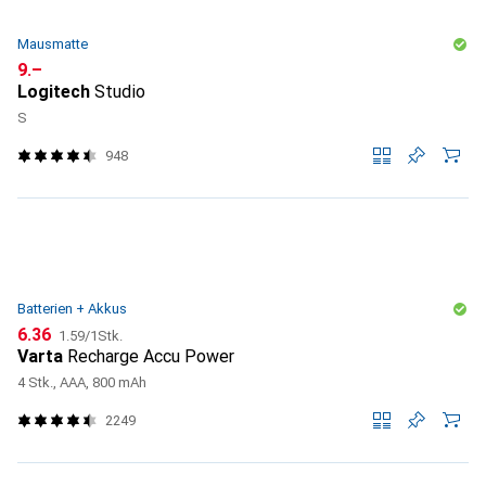
Mausmatte
CHF
9.–
Logitech
Studio
S
948
Batterien + Akkus
CHF
CHF
6.36
1.59
/
1Stk.
Varta
Recharge Accu Power
4 Stk., AAA, 800 mAh
2249