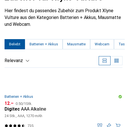
Hier findest du passendes Zubehör zum Produkt Xlyne
Vulture aus den Kategorien Batterien + Akkus, Mausmatte
und Webcam.
Beliebt
Batterien + Akkus
Mausmatte
Webcam
Tasta
Relevanz
Produktliste
Batterien + Akkus
CHF
CHF
12.–
0.50
/
1Stk.
Digitec
AAA Alkaline
24 Stk., AAA, 1270 mAh
735