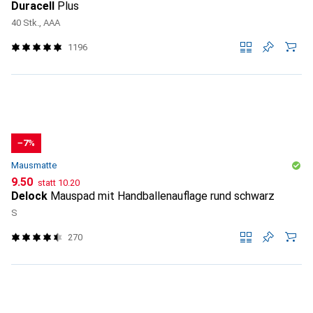
Duracell
Plus
40 Stk., AAA
1196
−7%
Mausmatte
CHF
CHF
9.50
statt
10.20
Delock
Mauspad mit Handballenauflage rund schwarz
S
270