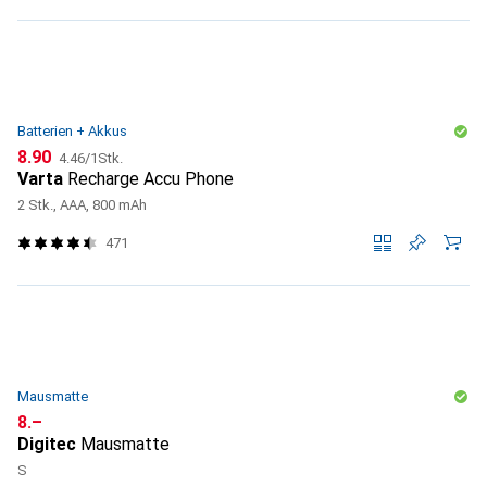
Batterien + Akkus
CHF
CHF
8.90
4.46
/
1Stk.
Varta
Recharge Accu Phone
2 Stk., AAA, 800 mAh
471
Mausmatte
CHF
8.–
Digitec
Mausmatte
S