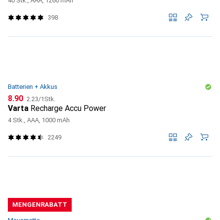
40 Stk., AAA, 1260 mAh
398
Batterien + Akkus
CHF
CHF
8.90
2.23
/
1Stk.
Varta
Recharge Accu Power
4 Stk., AAA, 1000 mAh
2249
MENGENRABATT