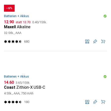
−6%
Batterien + Akkus
CHF
CHF
CHF
12.90
statt
13.70
0.40
/
1Stk.
Maxell
Alkaline
32 Stk., AAA
680
Batterien + Akkus
CHF
CHF
14.60
3.65
/
1Stk.
Coast
Zithion-X USB-C
4 Stk., AAA, 750 mAh
180