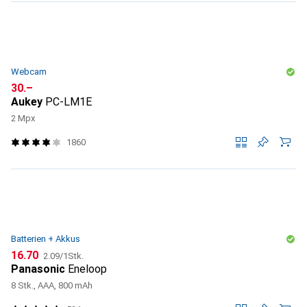
Webcam
CHF
30.–
Aukey
PC-LM1E
2 Mpx
1860
Batterien + Akkus
CHF
CHF
16.70
2.09
/
1Stk.
Panasonic
Eneloop
8 Stk., AAA, 800 mAh