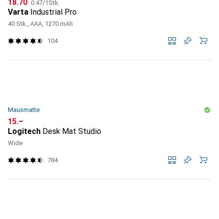
CHF
CHF
18.70
0.47
/
1Stk.
Varta
Industrial Pro
40 Stk., AAA, 1270 mAh
104
Mausmatte
CHF
15.–
Logitech
Desk Mat Studio
Wide
784