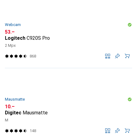
Webcam
CHF
53.–
Logitech
C920S Pro
2 Mpx
868
Mausmatte
CHF
10.–
Digitec
Mausmatte
M
148