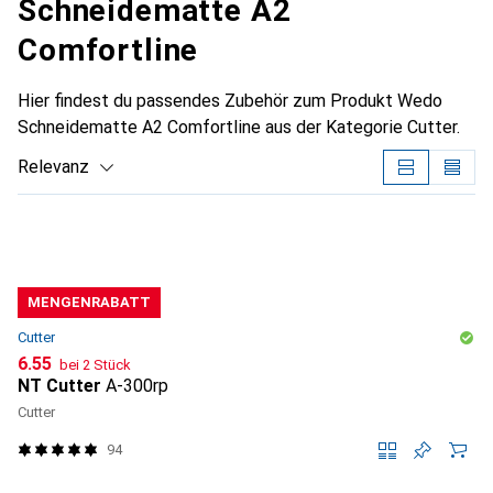
Schneidematte A2
Comfortline
Hier findest du passendes Zubehör zum Produkt Wedo
Schneidematte A2 Comfortline aus der Kategorie Cutter.
Relevanz
Produktliste
MENGENRABATT
Cutter
CHF
6.55
bei 2 Stück
NT Cutter
A-300rp
Cutter
94