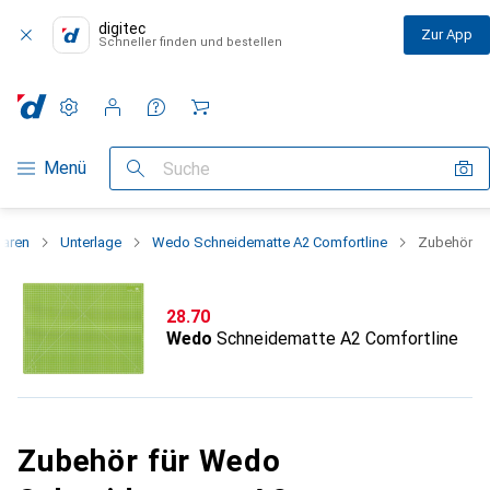
digitec
Zur App
Schneller finden und bestellen
Einstellungen
Kundenkonto
Vergleichslisten
Merklisten
Warenkorb
Navigation nach Kategorien
Menü
Suche
waren
Unterlage
Wedo Schneidematte A2 Comfortline
Zubehör
CHF
28.70
Wedo
Schneidematte A2 Comfortline
Zubehör für Wedo