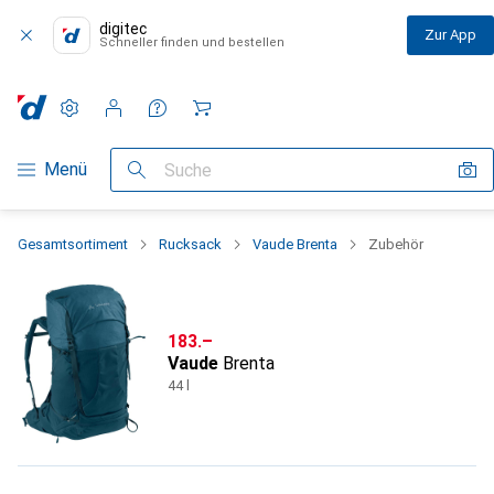
digitec
Zur App
Schneller finden und bestellen
Einstellungen
Kundenkonto
Vergleichslisten
Merklisten
Warenkorb
Navigation nach Kategorien
Menü
Suche
Gesamtsortiment
Rucksack
Vaude Brenta
Zubehör
CHF
183.–
Vaude
Brenta
44 l