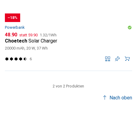
−18%
Powerbank
CHF
CHF
CHF
48.90
statt
59.90
1.32
/
1Wh
Choetech
Solar Charger
20000 mAh, 20 W, 37 Wh
6
2 von 2 Produkten
Nach oben