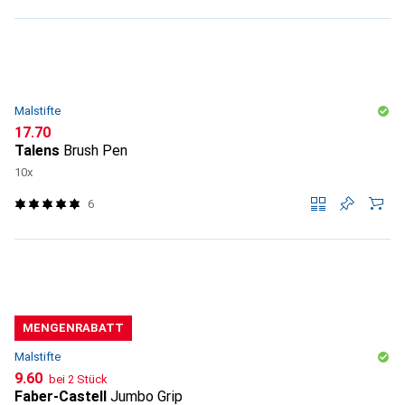
Malstifte
CHF
17.70
Talens
Brush Pen
10x
6
MENGENRABATT
Malstifte
CHF
9.60
bei 2 Stück
Faber-Castell
Jumbo Grip