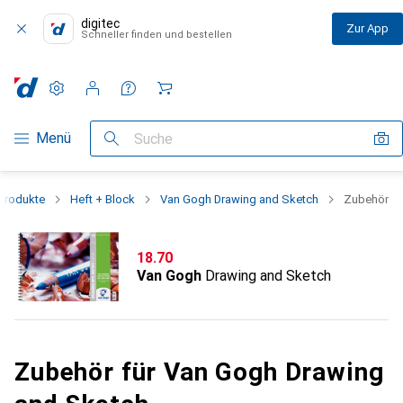
digitec
Zur App
Schneller finden und bestellen
Einstellungen
Kundenkonto
Vergleichslisten
Merklisten
Warenkorb
Navigation nach Kategorien
Menü
Suche
rprodukte
Heft + Block
Van Gogh Drawing and Sketch
Zubehör
CHF
18.70
Van Gogh
Drawing and Sketch
Zubehör für Van Gogh Drawing