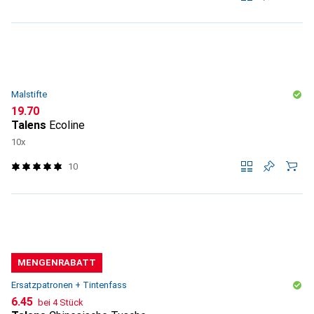
Malstifte
CHF
19.70
Talens
Ecoline
10x
10
MENGENRABATT
Ersatzpatronen + Tintenfass
CHF
6.45
bei 4 Stück