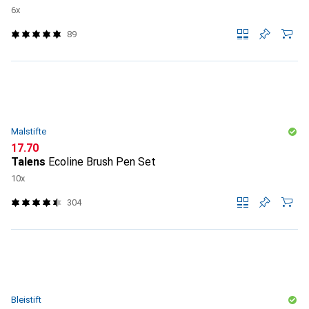
6x
89
Malstifte
CHF
17.70
Talens
Ecoline Brush Pen Set
10x
304
Bleistift