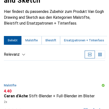
and Sketch
Hier findest du passendes Zubehör zum Produkt Van Gogh
Drawing and Sketch aus den Kategorien Malstifte,
Bleistift und Ersatzpatronen + Tintenfass.
Beliebt
Malstifte
Bleistift
Ersatzpatronen + Tintenfass
Relevanz
Produktliste
Malstifte
CHF
4.40
Caran d'Ache
Stift-Blender + Full-Blender im Blister
2x