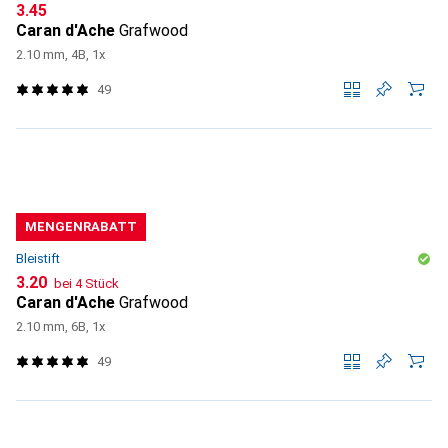
CHF
3.45
Caran d'Ache
Grafwood
2.10 mm, 4B, 1x
49
MENGENRABATT
Bleistift
CHF
3.20
bei 4 Stück
Caran d'Ache
Grafwood
2.10 mm, 6B, 1x
49