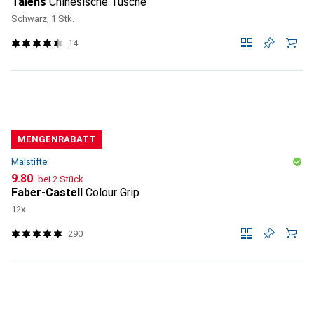
Talens
Chinesische Tusche
Schwarz, 1 Stk.
14
MENGENRABATT
Malstifte
CHF
9.80
bei 2 Stück
Faber-Castell
Colour Grip
12x
290