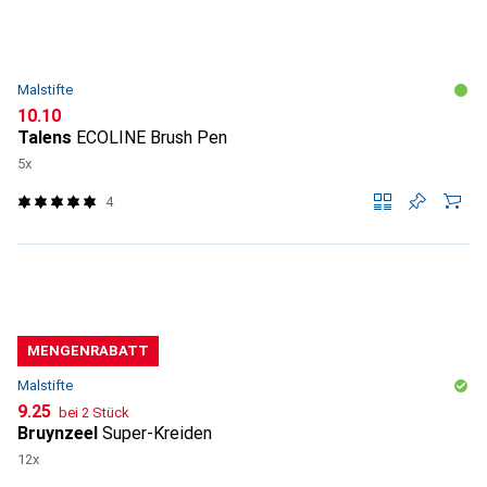
Malstifte
CHF
10.10
Talens
ECOLINE Brush Pen
5x
4
MENGENRABATT
Malstifte
CHF
9.25
bei 2 Stück
Bruynzeel
Super-Kreiden
12x