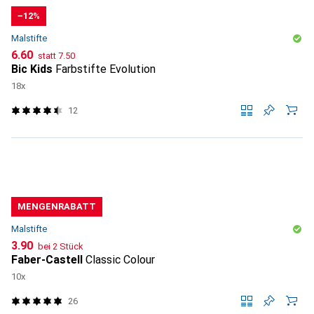
−12%
Malstifte
CHF
CHF
6.60
statt
7.50
Bic Kids
Farbstifte Evolution
18x
12
MENGENRABATT
Malstifte
CHF
3.90
bei 2 Stück
Faber-Castell
Classic Colour
10x
26