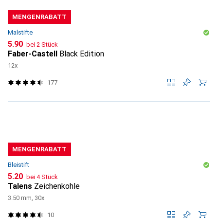
MENGENRABATT
Malstifte
CHF
5.90
bei 2 Stück
Faber-Castell
Black Edition
12x
177
MENGENRABATT
Bleistift
CHF
5.20
bei 4 Stück
Talens
Zeichenkohle
3.50 mm, 30x
10