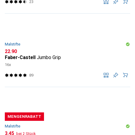
23
Malstifte
CHF
22.90
Faber-Castell
Jumbo Grip
16x
89
MENGENRABATT
Malstifte
CHF
3.45
bei 2 Stück