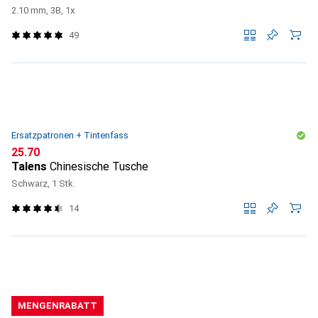
2.10 mm, 3B, 1x
49
Ersatzpatronen + Tintenfass
CHF
25.70
Talens
Chinesische Tusche
Schwarz, 1 Stk.
14
MENGENRABATT