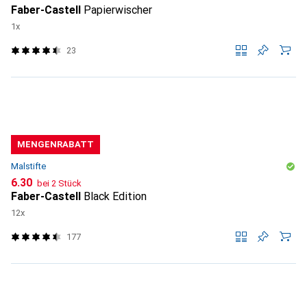
Faber-Castell
Papierwischer
1x
23
MENGENRABATT
Malstifte
CHF
6.30
bei 2 Stück
Faber-Castell
Black Edition
12x
177