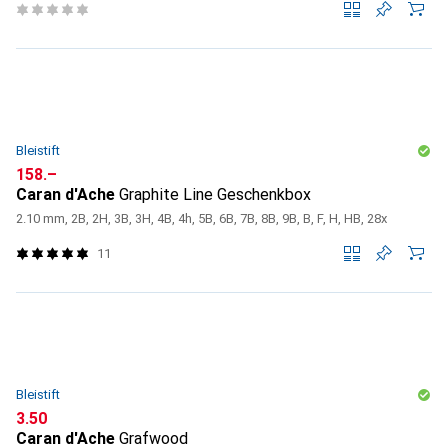
Bleistift
CHF
158.–
Caran d'Ache
Graphite Line Geschenkbox
2.10 mm, 2B, 2H, 3B, 3H, 4B, 4h, 5B, 6B, 7B, 8B, 9B, B, F, H, HB, 28x
11
Bleistift
CHF
3.50
Caran d'Ache
Grafwood