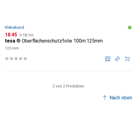
Klebeband
CHF
CHF
18.45
0.18
/
1m
tesa
® Oberflächenschutzfolie 100m:125mm
125 mm
2 von 2 Produkten
Nach oben