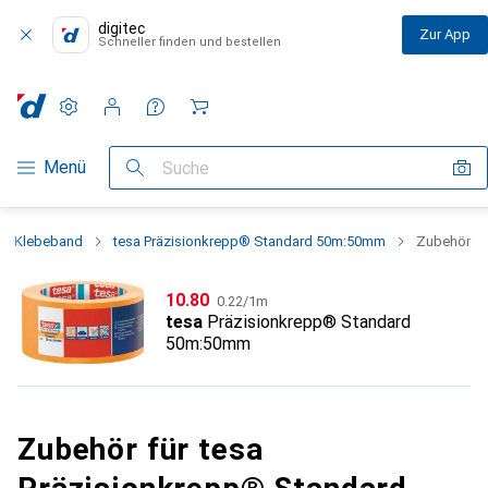
digitec
Zur App
Schneller finden und bestellen
Einstellungen
Kundenkonto
Vergleichslisten
Merklisten
Warenkorb
Navigation nach Kategorien
Menü
Suche
Klebeband
tesa Präzisionkrepp® Standard 50m:50mm
Zubehör
CHF
CHF
10.80
0.22
/
1m
tesa
Präzisionkrepp® Standard
50m:50mm
Zubehör für tesa