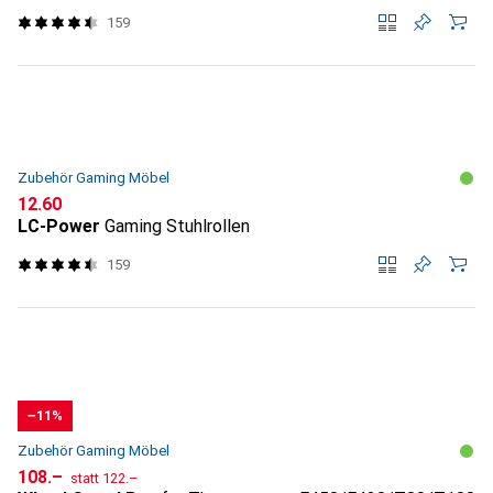
159
Zubehör Gaming Möbel
CHF
12.60
LC-Power
Gaming Stuhlrollen
159
−11%
Zubehör Gaming Möbel
CHF
CHF
108.–
statt
122.–