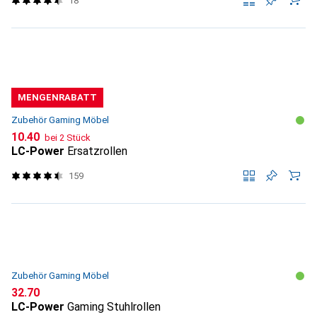
18
MENGENRABATT
Zubehör Gaming Möbel
CHF
10.40
bei 2 Stück
LC-Power
Ersatzrollen
159
Zubehör Gaming Möbel
CHF
32.70
LC-Power
Gaming Stuhlrollen