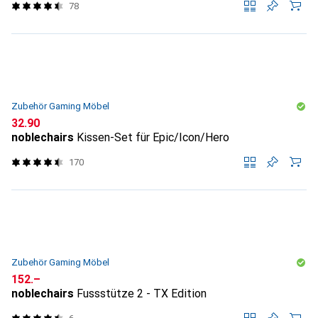
78
Zubehör Gaming Möbel
CHF
32.90
noblechairs
Kissen-Set für Epic/Icon/Hero
170
Zubehör Gaming Möbel
CHF
152.–
noblechairs
Fussstütze 2 - TX Edition