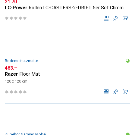
CHF
21.70
LC-Power
Rollen LC-CASTERS-2-DRIFT 5er Set Chrom
Bodenschutzmatte
CHF
463.–
Razer
Floor Mat
120 x 120 cm
Zubehör Gaming Möbel