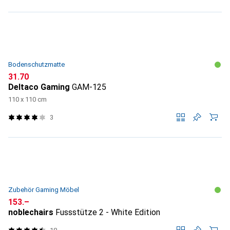
Bodenschutzmatte
CHF
31.70
Deltaco Gaming
GAM-125
110 x 110 cm
3
Zubehör Gaming Möbel
CHF
153.–
noblechairs
Fussstütze 2 - White Edition