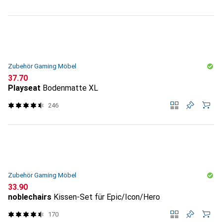
Zubehör Gaming Möbel
CHF
37.70
Playseat
Bodenmatte XL
246
Zubehör Gaming Möbel
CHF
33.90
noblechairs
Kissen-Set für Epic/Icon/Hero
170