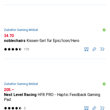
Zubehör Gaming Möbel
CHF
34.70
noblechairs
Kissen-Set für Epic/Icon/Hero
170
Zubehör Gaming Möbel
CHF
205.–
Next Level Racing
HF8 PRO - Haptic Feedback Gaming
Pad
5