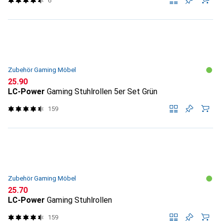
6
Zubehör Gaming Möbel
CHF
25.90
LC-Power
Gaming Stuhlrollen 5er Set Grün
159
Zubehör Gaming Möbel
CHF
25.70
LC-Power
Gaming Stuhlrollen
159