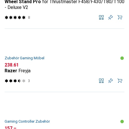
Wheel Stand Pro
for Thrustmaster F458/F430/T80/T100
- Deluxe V2
8
Zubehör Gaming Möbel
CHF
238.61
Razer
Freyja
3
Gaming Controller Zubehör
CHF
157.–