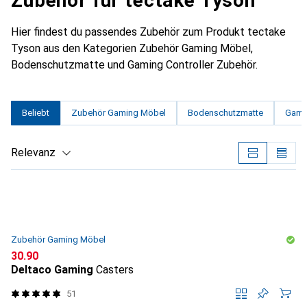
Zubehör für tectake Tyson
Hier findest du passendes Zubehör zum Produkt tectake
Tyson aus den Kategorien Zubehör Gaming Möbel,
Bodenschutzmatte und Gaming Controller Zubehör.
Beliebt
Zubehör Gaming Möbel
Bodenschutzmatte
Gamin
Relevanz
Produktliste
Zubehör Gaming Möbel
CHF
30.90
Deltaco Gaming
Casters
51