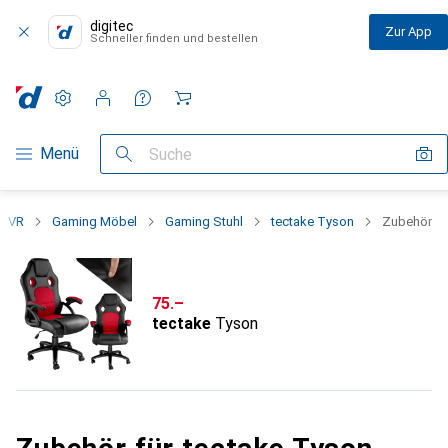
digitec
Zur App
Schneller finden und bestellen
Einstellungen
Kundenkonto
Vergleichslisten
Merklisten
Warenkorb
Navigation nach Kategorien
Menü
Suche
+ VR
Gaming Möbel
Gaming Stuhl
tectake Tyson
Zubehör
CHF
75.–
tectake
Tyson