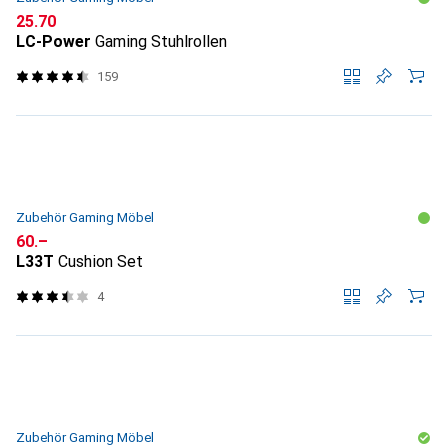
CHF
25.70
LC-Power
Gaming Stuhlrollen
159
Zubehör Gaming Möbel
CHF
60.–
L33T
Cushion Set
4
Zubehör Gaming Möbel