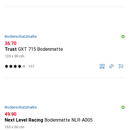
Bodenschutzmatte
CHF
36.70
Trust
GXT 715 Bodenmatte
120 x 99 cm
157
Bodenschutzmatte
CHF
49.90
Next Level Racing
Bodenmatte NLR-A005
165 x 60 cm