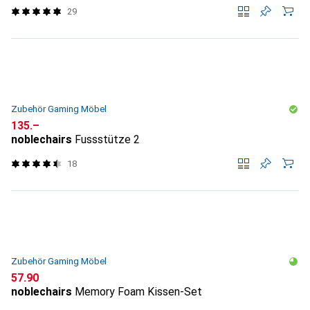
29
Zubehör Gaming Möbel
CHF
135.–
noblechairs
Fussstütze 2
18
Zubehör Gaming Möbel
CHF
57.90
noblechairs
Memory Foam Kissen-Set