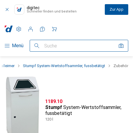
digitec
Zur App
Schneller finden und bestellen
Einstellungen
Kundenkonto
Vergleichslisten
Merklisten
Warenkorb
Navigation nach Kategorien
Menü
Suche
falleimer
Stumpf System-Wertstoffsammler, fussbetätigt
Zubehör
CHF
1189.10
Stumpf
System-Wertstoffsammler,
fussbetätigt
120 l