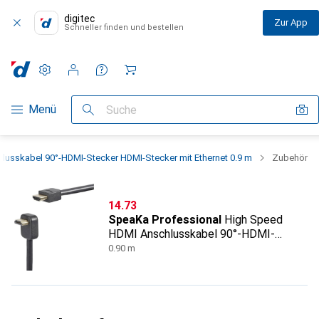
digitec
Zur App
Schneller finden und bestellen
Einstellungen
Kundenkonto
Vergleichslisten
Merklisten
Warenkorb
Navigation nach Kategorien
Menü
Suche
usskabel 90°-HDMI-Stecker HDMI-Stecker mit Ethernet 0.9 m
Zubehör
CHF
14.73
SpeaKa Professional
High Speed
HDMI Anschlusskabel 90°-HDMI-
Stecker HDMI-Stecker mit Ethernet
0.90 m
0.9 m