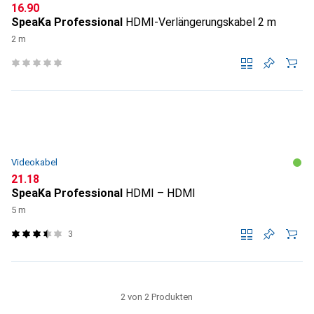
CHF
16.90
SpeaKa Professional
HDMI-Verlängerungskabel 2 m
2 m
Videokabel
CHF
21.18
SpeaKa Professional
HDMI – HDMI
5 m
3
2 von 2 Produkten