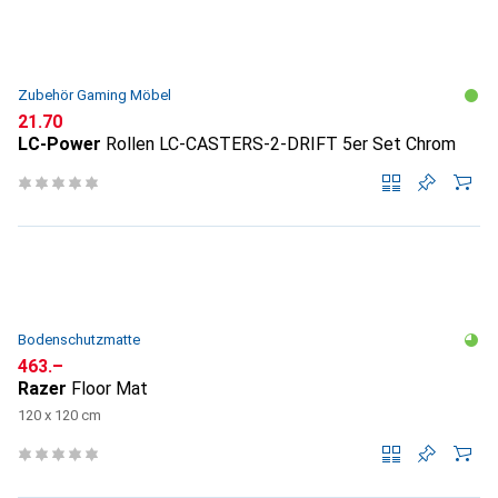
Zubehör Gaming Möbel
CHF
21.70
LC-Power
Rollen LC-CASTERS-2-DRIFT 5er Set Chrom
Bodenschutzmatte
CHF
463.–
Razer
Floor Mat
120 x 120 cm