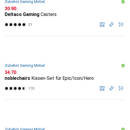
Zubehör Gaming Möbel
CHF
30.90
Deltaco Gaming
Casters
51
Zubehör Gaming Möbel
CHF
34.70
noblechairs
Kissen-Set für Epic/Icon/Hero
170
Zubehör Gaming Möbel