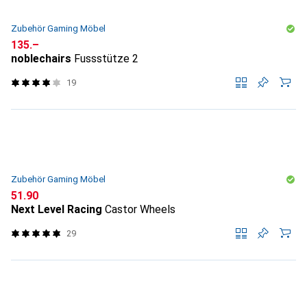
Zubehör Gaming Möbel
CHF
135.–
noblechairs
Fussstütze 2
19
Zubehör Gaming Möbel
CHF
51.90
Next Level Racing
Castor Wheels
29