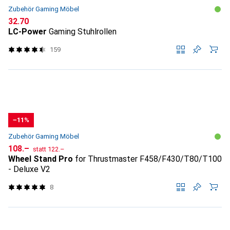
Zubehör Gaming Möbel
CHF
32.70
LC-Power
Gaming Stuhlrollen
159
−11%
Zubehör Gaming Möbel
CHF
CHF
108.–
statt
122.–
Wheel Stand Pro
for Thrustmaster F458/F430/T80/T100
- Deluxe V2
8