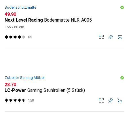
Bodenschutzmatte
CHF
49.90
Next Level Racing
Bodenmatte NLR-A005
165 x 60 cm
65
Zubehör Gaming Möbel
CHF
28.70
LC-Power
Gaming Stuhlrollen (5 Stück)
159