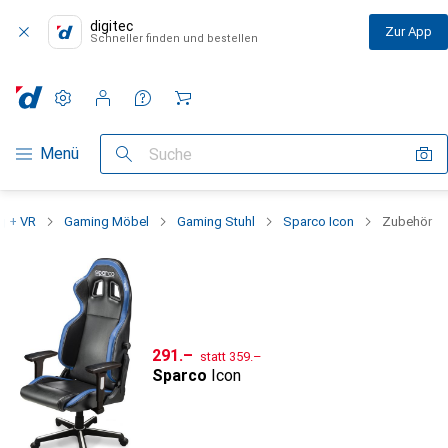
digitec
Zur App
Schneller finden und bestellen
Einstellungen
Kundenkonto
Vergleichslisten
Merklisten
Warenkorb
Navigation nach Kategorien
Menü
Suche
g + VR
Gaming Möbel
Gaming Stuhl
Sparco Icon
Zubehör
CHF
CHF
291.–
statt
359.–
Sparco
Icon