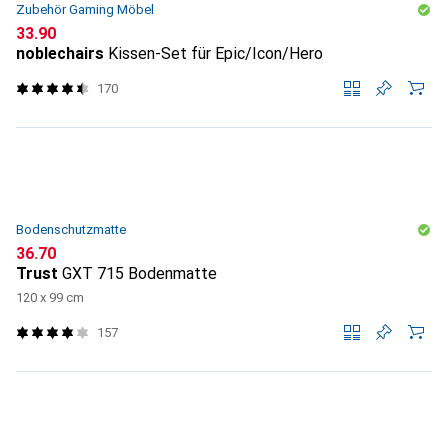
Zubehör Gaming Möbel
CHF
33.90
noblechairs
Kissen-Set für Epic/Icon/Hero
170
Bodenschutzmatte
CHF
36.70
Trust
GXT 715 Bodenmatte
120 x 99 cm
157