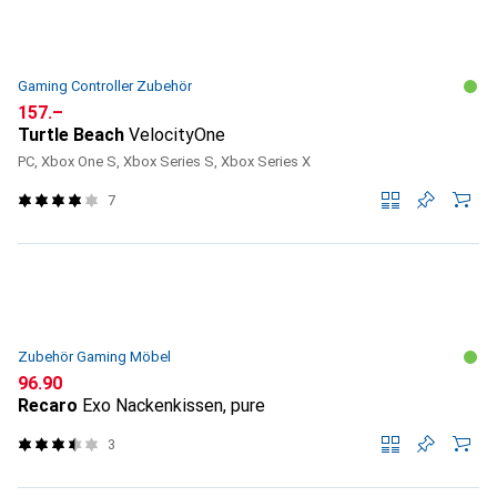
Gaming Controller Zubehör
CHF
157.–
Turtle Beach
VelocityOne
PC, Xbox One S, Xbox Series S, Xbox Series X
7
Zubehör Gaming Möbel
CHF
96.90
Recaro
Exo Nackenkissen, pure
3