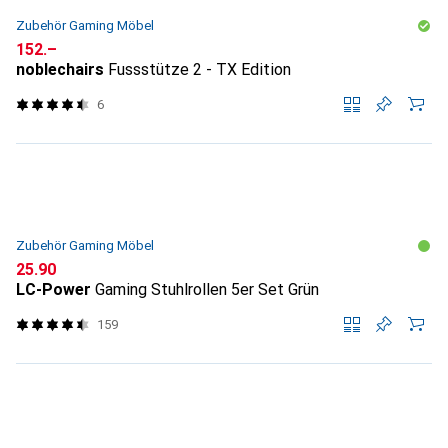
Zubehör Gaming Möbel
CHF
152.–
noblechairs
Fussstütze 2 - TX Edition
6
Zubehör Gaming Möbel
CHF
25.90
LC-Power
Gaming Stuhlrollen 5er Set Grün
159