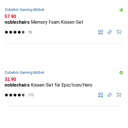
Zubehör Gaming Möbel
CHF
57.90
noblechairs
Memory Foam Kissen-Set
78
Zubehör Gaming Möbel
CHF
32.90
noblechairs
Kissen-Set für Epic/Icon/Hero
170