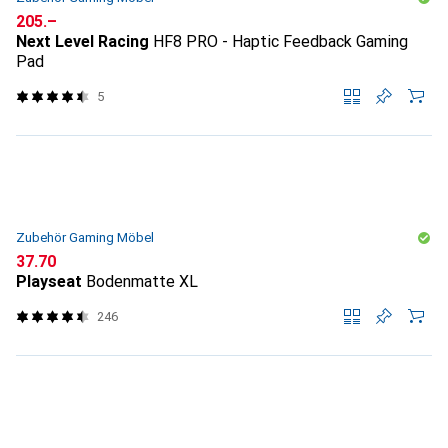
CHF
205.–
Next Level Racing
HF8 PRO - Haptic Feedback Gaming
Pad
5
Zubehör Gaming Möbel
CHF
37.70
Playseat
Bodenmatte XL
246