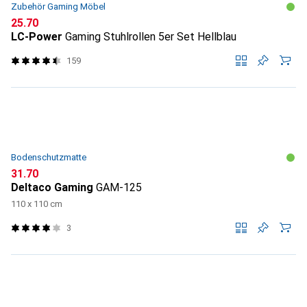
Zubehör Gaming Möbel
CHF
25.70
LC-Power
Gaming Stuhlrollen 5er Set Hellblau
159
Bodenschutzmatte
CHF
31.70
Deltaco Gaming
GAM-125
110 x 110 cm
3