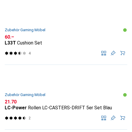
Zubehör Gaming Möbel
CHF
60.–
L33T
Cushion Set
4
Zubehör Gaming Möbel
CHF
21.70
LC-Power
Rollen LC-CASTERS-DRIFT 5er Set Blau
2