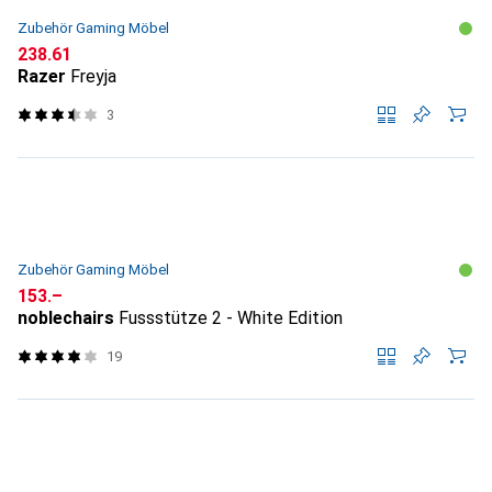
Zubehör Gaming Möbel
CHF
238.61
Razer
Freyja
3
Zubehör Gaming Möbel
CHF
153.–
noblechairs
Fussstütze 2 - White Edition
19