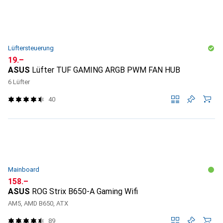
Lüftersteuerung
CHF
19.–
ASUS
Lüfter TUF GAMING ARGB PWM FAN HUB
6 Lüfter
40
Mainboard
CHF
158.–
ASUS
ROG Strix B650-A Gaming Wifi
AM5, AMD B650, ATX
89