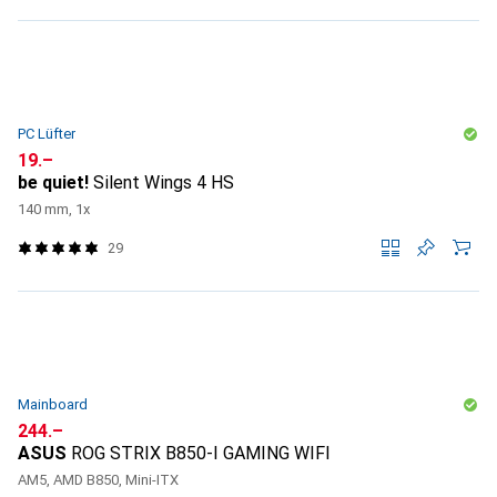
PC Lüfter
CHF
19.–
be quiet!
Silent Wings 4 HS
140 mm, 1x
29
Mainboard
CHF
244.–
ASUS
ROG STRIX B850-I GAMING WIFI
AM5, AMD B850, Mini-ITX