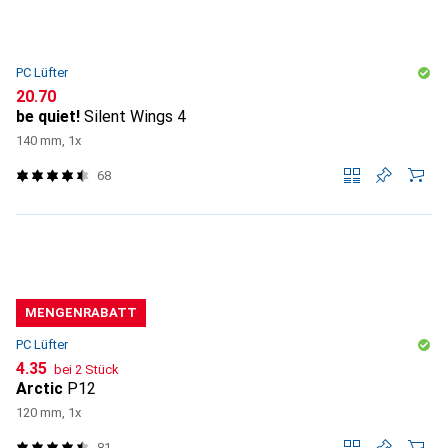
PC Lüfter
CHF
20.70
be quiet!
Silent Wings 4
140 mm, 1x
68
MENGENRABATT
PC Lüfter
CHF
4.35
bei 2 Stück
Arctic
P12
120 mm, 1x
81