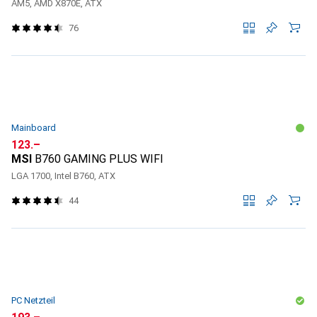
AM5, AMD X870E, ATX
76
Mainboard
CHF
123.–
MSI
B760 GAMING PLUS WIFI
LGA 1700, Intel B760, ATX
44
PC Netzteil