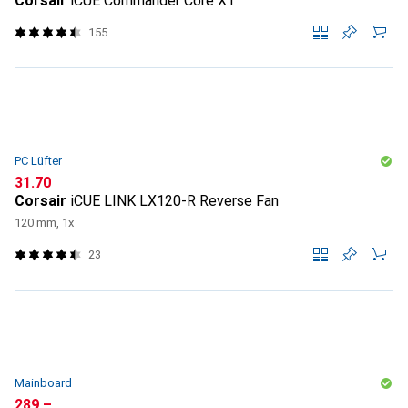
Corsair
iCUE Commander Core XT
155
PC Lüfter
CHF
31.70
Corsair
iCUE LINK LX120-R Reverse Fan
120 mm, 1x
23
Mainboard
CHF
289.–