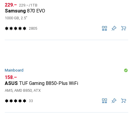
CHF
CHF
229.–
229.–
/
1TB
Samsung
870 EVO
1000 GB, 2.5"
2805
Mainboard
CHF
158.–
ASUS
TUF Gaming B850-Plus WiFi
AM5, AMD B850, ATX
33