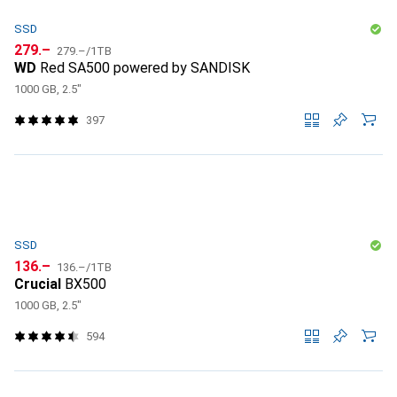
SSD
CHF
CHF
279.–
279.–
/
1TB
WD
Red SA500 powered by SANDISK
1000 GB, 2.5"
397
SSD
CHF
CHF
136.–
136.–
/
1TB
Crucial
BX500
1000 GB, 2.5"
594