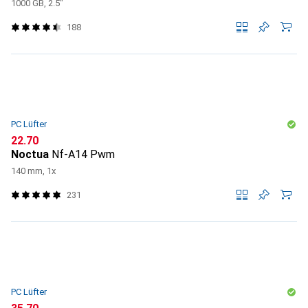
1000 GB, 2.5"
188
PC Lüfter
CHF
22.70
Noctua
Nf-A14 Pwm
140 mm, 1x
231
PC Lüfter