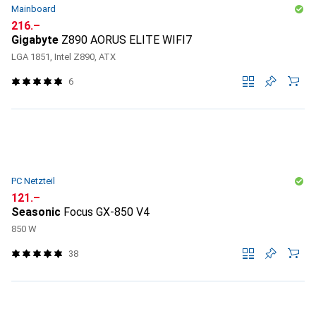
Mainboard
CHF
216.–
Gigabyte
Z890 AORUS ELITE WIFI7
LGA 1851, Intel Z890, ATX
6
PC Netzteil
CHF
121.–
Seasonic
Focus GX-850 V4
850 W
38