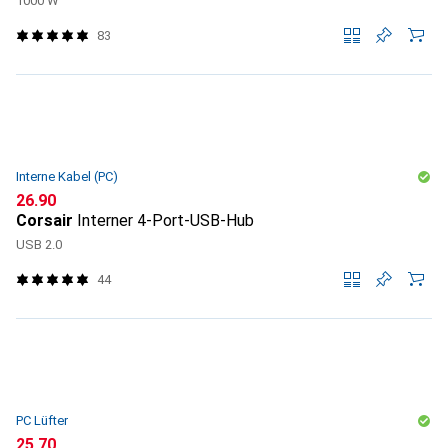
1000 W
83
Interne Kabel (PC)
CHF
26.90
Corsair
Interner 4-Port-USB-Hub
USB 2.0
44
PC Lüfter
CHF
25.70