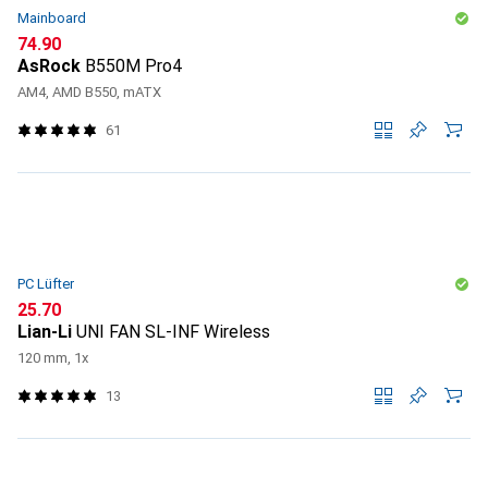
Mainboard
CHF
74.90
AsRock
B550M Pro4
AM4, AMD B550, mATX
61
PC Lüfter
CHF
25.70
Lian-Li
UNI FAN SL-INF Wireless
120 mm, 1x
13