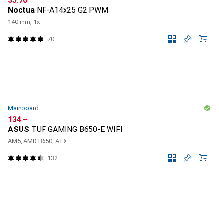
CHF
35.70
Noctua
NF-A14x25 G2 PWM
140 mm, 1x
70
Mainboard
CHF
134.–
ASUS
TUF GAMING B650-E WIFI
AM5, AMD B650, ATX
132