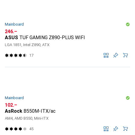
Mainboard
CHF
246.–
ASUS
TUF GAMING Z890-PLUS WIFI
LGA 1851, Intel Z890, ATX
17
Mainboard
CHF
102.–
AsRock
B550M-ITX/ac
AM4, AMD B550, Mini-ITX
45