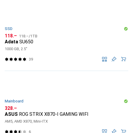
SSD
CHF
CHF
118.–
118.–
/
1TB
Adata
SU650
1000 GB, 2.5"
39
Mainboard
CHF
328.–
ASUS
ROG STRIX X870-I GAMING WIFI
AM5, AMD X870, Mini-ITX
6