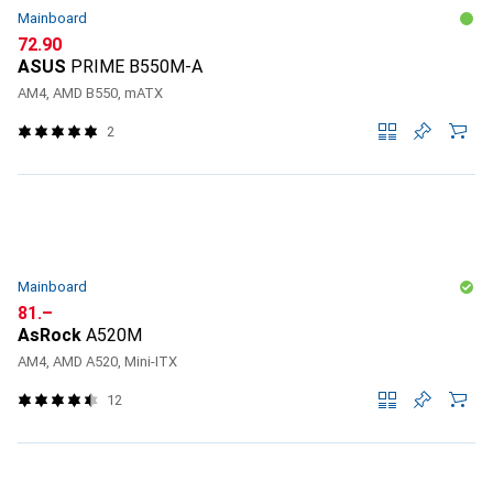
Mainboard
CHF
72.90
ASUS
PRIME B550M-A
AM4, AMD B550, mATX
2
Mainboard
CHF
81.–
AsRock
A520M
AM4, AMD A520, Mini-ITX
12