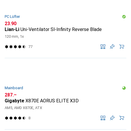
PC Lüfter
CHF
23.90
Lian-Li
Uni-Ventilator Sl-Infinity Reverse Blade
120 mm, 1x
77
Mainboard
CHF
287.–
Gigabyte
X870E AORUS ELITE X3D
AM5, AMD X870E, ATX
8