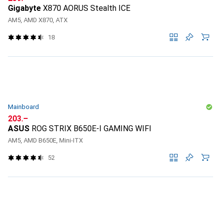
Gigabyte
X870 AORUS Stealth ICE
AM5, AMD X870, ATX
18
Mainboard
CHF
203.–
ASUS
ROG STRIX B650E-I GAMING WIFI
AM5, AMD B650E, Mini-ITX
52