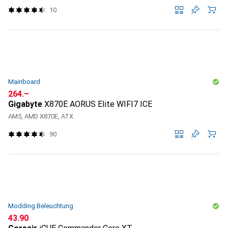
10
Mainboard
CHF
264.–
Gigabyte
X870E AORUS Elite WIFI7 ICE
AM5, AMD X870E, ATX
90
Modding Beleuchtung
CHF
43.90