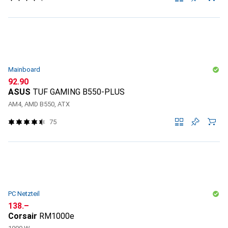
Mainboard
CHF
92.90
ASUS
TUF GAMING B550-PLUS
AM4, AMD B550, ATX
75
PC Netzteil
CHF
138.–
Corsair
RM1000e