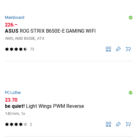
Mainboard
CHF
226.–
ASUS
ROG STRIX B650E-E GAMING WIFI
AM5, AMD B650E, ATX
73
PC Lüfter
CHF
23.70
be quiet!
Light Wings PWM Reverse
140 mm, 1x
2