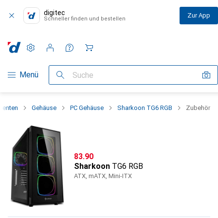
digitec
Zur App
Schneller finden und bestellen
Einstellungen
Kundenkonto
Vergleichslisten
Merklisten
Warenkorb
Navigation nach Kategorien
Menü
Suche
nenten
Gehäuse
PC Gehäuse
Sharkoon TG6 RGB
Zubehör
CHF
83.90
Sharkoon
TG6 RGB
ATX, mATX, Mini-ITX