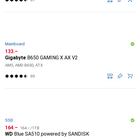
Mainboard
CHF
133.–
Gigabyte
B650 GAMING X AX V2
AM5, AMD B650, ATX
69
SSD
CHF
CHF
164.–
164.–
/
1TB
WD
Blue SA510 powered by SANDISK