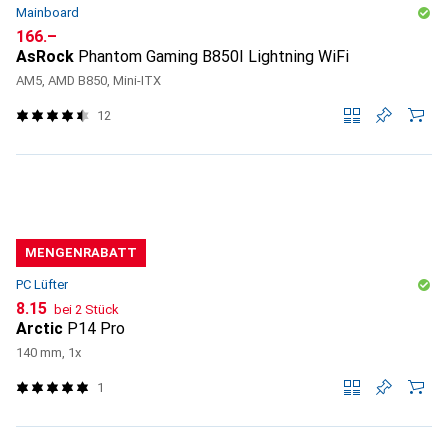
Mainboard
CHF
166.–
AsRock
Phantom Gaming B850I Lightning WiFi
AM5, AMD B850, Mini-ITX
12
MENGENRABATT
PC Lüfter
CHF
8.15
bei 2 Stück
Arctic
P14 Pro
140 mm, 1x
1