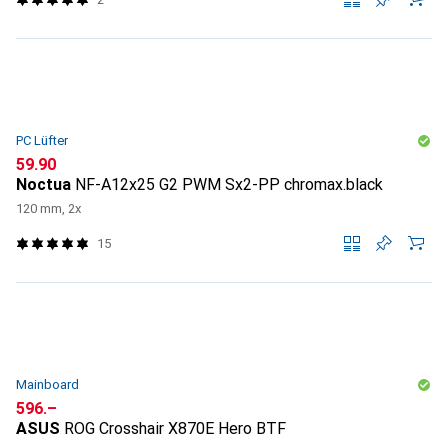
PC Lüfter
CHF
59.90
Noctua
NF-A12x25 G2 PWM Sx2-PP chromax.black
120 mm, 2x
15
Mainboard
CHF
596.–
ASUS
ROG Crosshair X870E Hero BTF