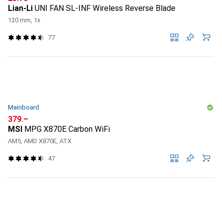
Lian-Li
UNI FAN SL-INF Wireless Reverse Blade
120 mm, 1x
77
Mainboard
CHF
379.–
MSI
MPG X870E Carbon WiFi
AM5, AMD X870E, ATX
47