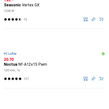
CHF
193.–
Seasonic
Vertex GX
1200 W
12
PC Lüfter
CHF
20.70
Noctua
Nf-A12x15 Pwm
120 mm, 1x
137