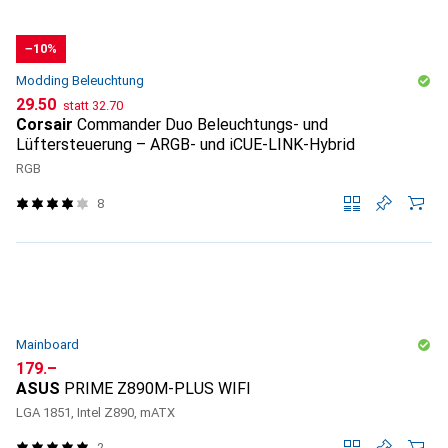
−10%
Modding Beleuchtung
CHF
CHF
29.50
statt
32.70
Corsair
Commander Duo Beleuchtungs- und
Lüftersteuerung – ARGB- und iCUE-LINK-Hybrid
RGB
8
Mainboard
CHF
179.–
ASUS
PRIME Z890M-PLUS WIFI
LGA 1851, Intel Z890, mATX
2