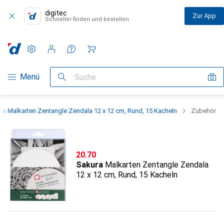
digitec
Zur App
Schneller finden und bestellen
Einstellungen
Kundenkonto
Vergleichslisten
Merklisten
Warenkorb
Navigation nach Kategorien
Menü
Suche
ra Malkarten Zentangle Zendala 12 x 12 cm, Rund, 15 Kacheln
Zubehör
CHF
20.70
Sakura
Malkarten Zentangle Zendala
12 x 12 cm, Rund, 15 Kacheln