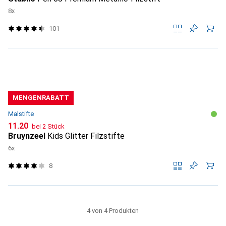
8x
101
MENGENRABATT
Malstifte
CHF
11.20
bei 2 Stück
Bruynzeel
Kids Glitter Filzstifte
6x
8
4 von 4 Produkten