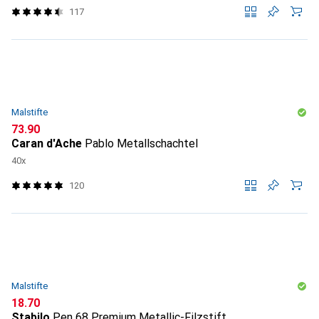
117
Malstifte
CHF
73.90
Caran d'Ache
Pablo Metallschachtel
40x
120
Malstifte
CHF
18.70
Stabilo
Pen 68 Premium Metallic-Filzstift