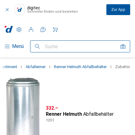
digitec
Zur App
Schneller finden und bestellen
Einstellungen
Kundenkonto
Vergleichslisten
Merklisten
Warenkorb
Navigation nach Kategorien
Menü
Suche
sortiment
Abfalleimer
Renner Helmuth Abfallbehälter
Zubehör
CHF
332.–
Renner Helmuth
Abfallbehälter
120 l