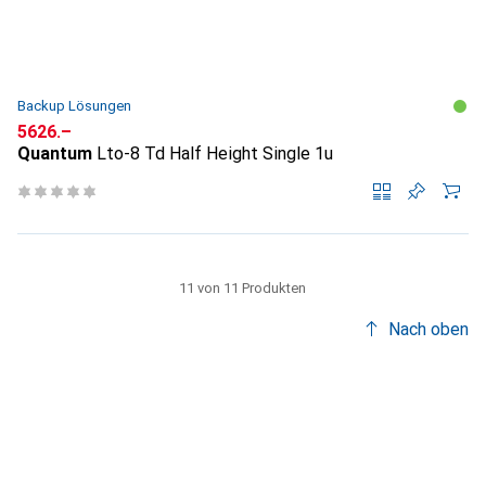
Backup Lösungen
CHF
5626.–
Quantum
Lto-8 Td Half Height Single 1u
11 von 11 Produkten
Nach oben