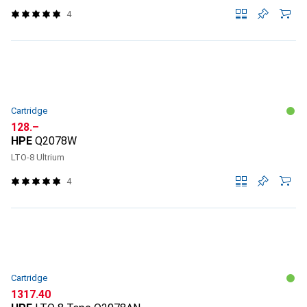
4
Cartridge
CHF
128.–
HPE
Q2078W
LTO-8 Ultrium
4
Cartridge
CHF
1317.40