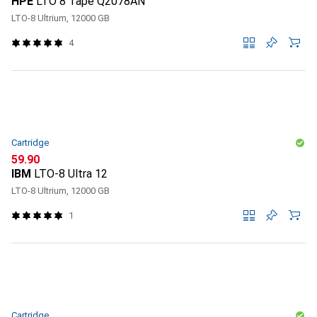
HPE
LTO 8 Tape Q2078AN
LTO-8 Ultrium, 12000 GB
4
Cartridge
CHF
59.90
IBM
LTO-8 Ultra 12
LTO-8 Ultrium, 12000 GB
1
Cartridge