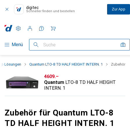
digitec
Zur App
Schneller finden und bestellen
Einstellungen
Kundenkonto
Vergleichslisten
Merklisten
Warenkorb
Navigation nach Kategorien
Menü
Suche
up Lösungen
Quantum LTO-8 TD HALF HEIGHT INTERN. 1
Zubehör
CHF
4609.–
Quantum
LTO-8 TD HALF HEIGHT
INTERN. 1
Zubehör für Quantum LTO-8
TD HALF HEIGHT INTERN. 1