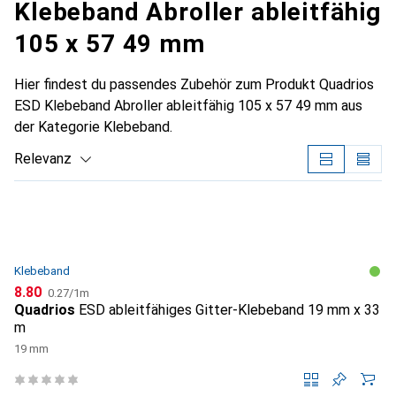
Klebeband Abroller ableitfähig
105 x 57 49 mm
Hier findest du passendes Zubehör zum Produkt Quadrios
ESD Klebeband Abroller ableitfähig 105 x 57 49 mm aus
der Kategorie Klebeband.
Relevanz
Produktliste
Klebeband
CHF
CHF
8.80
0.27
/
1m
Quadrios
ESD ableitfähiges Gitter-Klebeband 19 mm x 33
m
19 mm