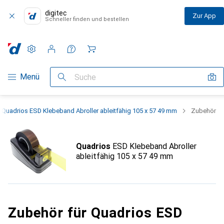
digitec
Zur App
Schneller finden und bestellen
Einstellungen
Kundenkonto
Vergleichslisten
Merklisten
Warenkorb
Navigation nach Kategorien
Menü
Suche
Quadrios ESD Klebeband Abroller ableitfähig 105 x 57 49 mm
Zubehör
Quadrios
ESD Klebeband Abroller
ableitfähig 105 x 57 49 mm
Zubehör für Quadrios ESD