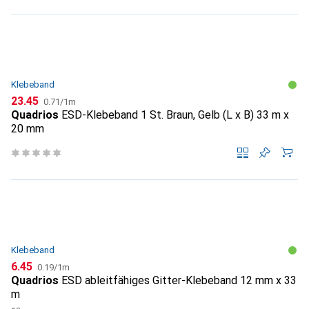
Klebeband
CHF
CHF
23.45
0.71
/
1m
Quadrios
ESD-Klebeband 1 St. Braun, Gelb (L x B) 33 m x
20 mm
Klebeband
CHF
CHF
6.45
0.19
/
1m
Quadrios
ESD ableitfähiges Gitter-Klebeband 12 mm x 33
m