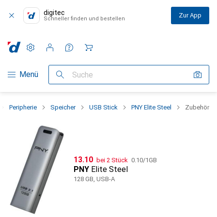
digitec
Zur App
Schneller finden und bestellen
Einstellungen
Kundenkonto
Vergleichslisten
Merklisten
Warenkorb
Navigation nach Kategorien
Menü
Suche
Peripherie
Speicher
USB Stick
PNY Elite Steel
Zubehör
CHF
CHF
13.10
bei 2 Stück
0.10
/
1GB
PNY
Elite Steel
128 GB, USB-A