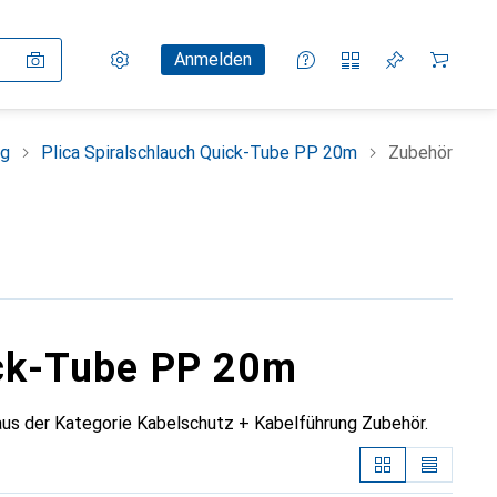
Einstellungen
Kundenkonto
Vergleichslisten
Merklisten
Warenkorb
Anmelden
ng
Plica Spiralschlauch Quick-Tube PP 20m
Zubehör
ick-Tube PP 20m
us der Kategorie Kabelschutz + Kabelführung Zubehör.