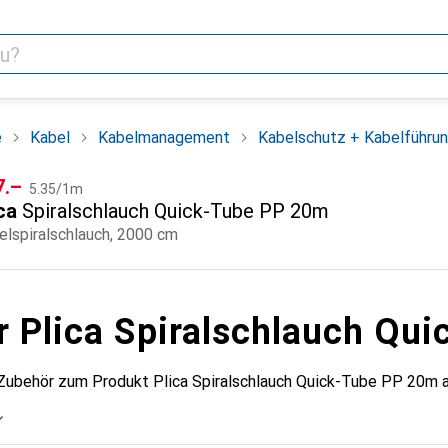
e
Kabel
Kabelmanagement
Kabelschutz + Kabelführu
CHF
F
7.–
5.35
/
1m
ca
Spiralschlauch Quick-Tube PP 20m
elspiralschlauch, 2000 cm
r Plica Spiralschlauch Qu
 Zubehör zum Produkt Plica Spiralschlauch Quick-Tube PP 20m a