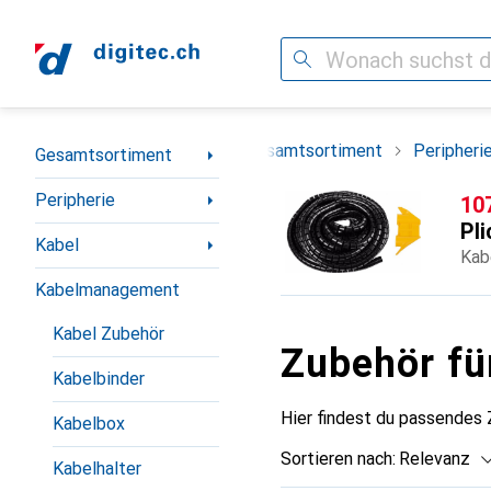
Suche
Navigation nach Kategorien
Gesamtsortiment
Peripheri
Gesamtsortiment
Peripherie
CH
10
Pli
Kabel
Kab
Kabelmanagement
Kabel Zubehör
Zubehör fü
Kabelbinder
Hier findest du passendes
Kabelbox
Sortieren nach
:
Relevanz
Kabelhalter