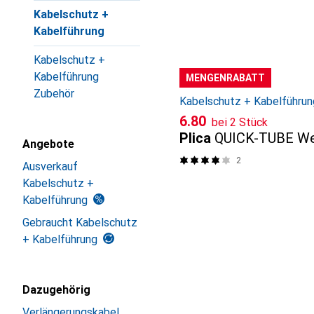
Produktliste
Kabelschutz +
Kabelführung
Kabelschutz +
Kabelführung
MENGENRABATT
Zubehör
Kabelschutz + Kabelführun
CHF
6.80
bei 2 Stück
Plica
QUICK-TUBE We
Angebote
2
Ausverkauf
Kabelschutz +
Kabelführung
Gebraucht Kabelschutz
+ Kabelführung
Dazugehörig
Verlängerungskabel