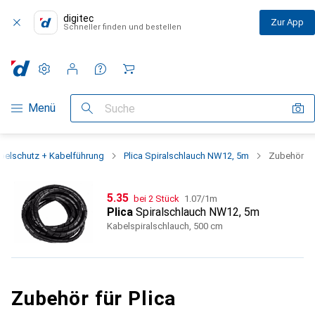
digitec
Zur App
Schneller finden und bestellen
Einstellungen
Kundenkonto
Vergleichslisten
Merklisten
Warenkorb
Navigation nach Kategorien
Menü
Suche
belschutz + Kabelführung
Plica Spiralschlauch NW12, 5m
Zubehör
CHF
CHF
5.35
bei 2 Stück
1.07
/
1m
Plica
Spiralschlauch NW12, 5m
Kabelspiralschlauch, 500 cm
Zubehör für Plica