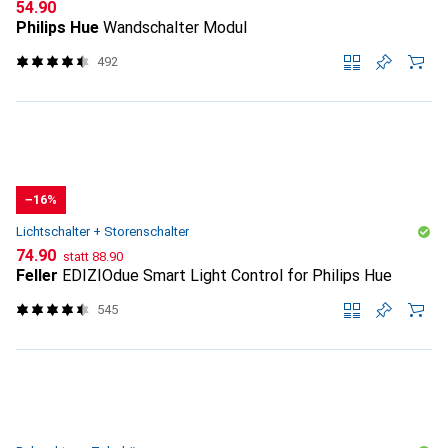
CHF
54.90
Philips Hue
Wandschalter Modul
492
−16%
Lichtschalter + Storenschalter
CHF
CHF
74.90
statt
88.90
Feller
EDIZIOdue Smart Light Control for Philips Hue
545