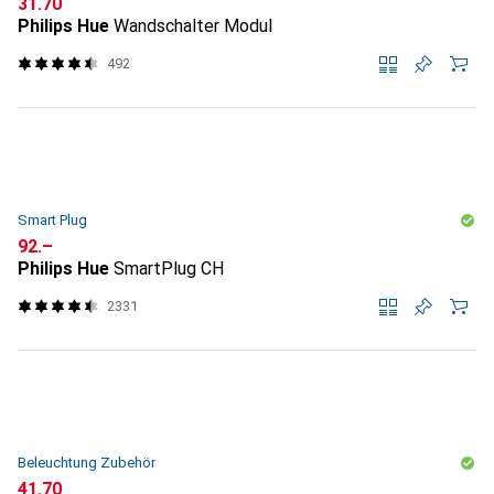
CHF
31.70
Philips Hue
Wandschalter Modul
492
Smart Plug
CHF
92.–
Philips Hue
SmartPlug CH
2331
Beleuchtung Zubehör
CHF
41.70