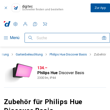
digitec
Zur App
Schneller finden und bestellen
Einstellungen
Kundenkonto
Vergleichslisten
Merklisten
Warenkorb
Navigation nach Kategorien
Menü
Suche
chtung
Gartenbeleuchtung
Philips Hue Discover Basis
Zubehör
CHF
134.–
Philips Hue
Discover Basis
2300 lm, IP44
Zubehör für Philips Hue