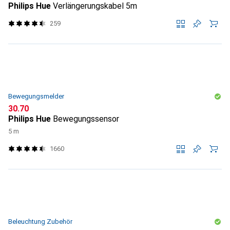
Philips Hue
Verlängerungskabel 5m
259
Bewegungsmelder
CHF
30.70
Philips Hue
Bewegungssensor
5 m
1660
Beleuchtung Zubehör