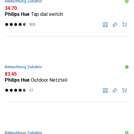
Beleuchtung Zubehör
CHF
34.70
Philips Hue
Tap dial switch
900
Beleuchtung Zubehör
CHF
83.45
Philips Hue
Outdoor Netzteil
57
Beleuchtung Zubehör