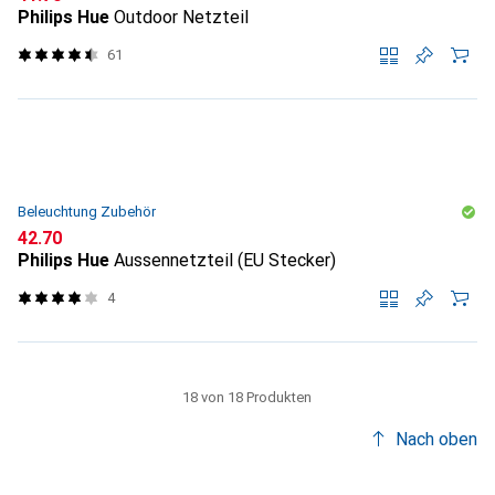
Philips Hue
Outdoor Netzteil
61
Beleuchtung Zubehör
CHF
42.70
Philips Hue
Aussennetzteil (EU Stecker)
4
18 von 18 Produkten
Nach oben