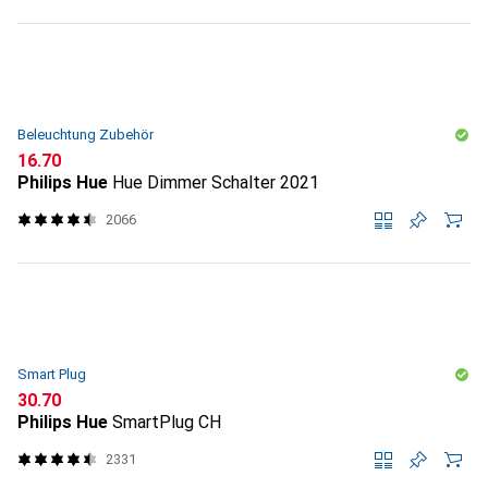
Beleuchtung Zubehör
CHF
16.70
Philips Hue
Hue Dimmer Schalter 2021
2066
Smart Plug
CHF
30.70
Philips Hue
SmartPlug CH
2331