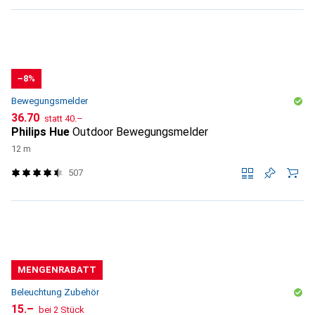
−8%
Bewegungsmelder
CHF
CHF
36.70
statt
40.–
Philips Hue
Outdoor Bewegungsmelder
12 m
507
MENGENRABATT
Beleuchtung Zubehör
CHF
15.–
bei 2 Stück