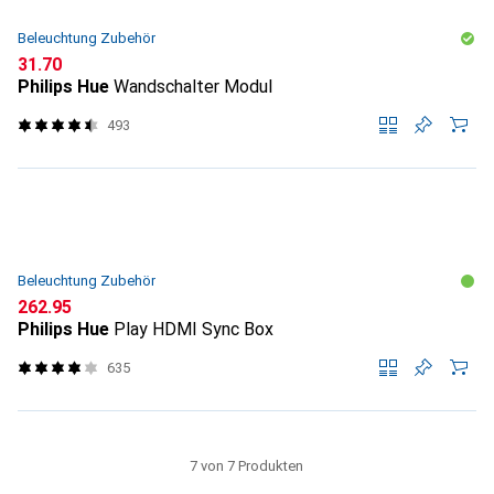
Beleuchtung Zubehör
CHF
31.70
Philips Hue
Wandschalter Modul
493
Beleuchtung Zubehör
CHF
262.95
Philips Hue
Play HDMI Sync Box
635
7 von 7 Produkten