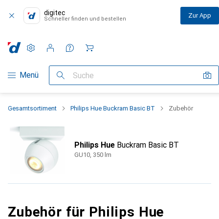
digitec
Zur App
Schneller finden und bestellen
Einstellungen
Kundenkonto
Vergleichslisten
Merklisten
Warenkorb
Navigation nach Kategorien
Menü
Suche
Gesamtsortiment
Philips Hue Buckram Basic BT
Zubehör
Philips Hue
Buckram Basic BT
GU10, 350 lm
Zubehör für Philips Hue