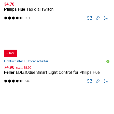
CHF
34.70
Philips Hue
Tap dial switch
901
−16%
Lichtschalter + Storenschalter
CHF
CHF
74.90
statt
88.90
Feller
EDIZIOdue Smart Light Control for Philips Hue
546