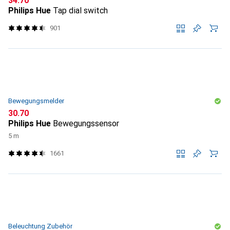
CHF
34.70
Philips Hue
Tap dial switch
901
Bewegungsmelder
CHF
30.70
Philips Hue
Bewegungssensor
5 m
1661
Beleuchtung Zubehör