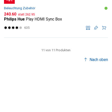
−8%
Beleuchtung Zubehör
CHF
CHF
240.60
statt
262.95
Philips Hue
Play HDMI Sync Box
635
11 von 11 Produkten
Nach oben