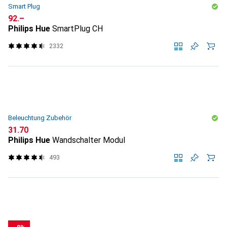
Smart Plug
CHF
92.–
Philips Hue
SmartPlug CH
2332
Beleuchtung Zubehör
CHF
31.70
Philips Hue
Wandschalter Modul
493