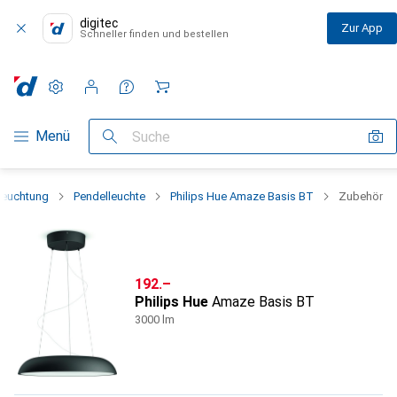
digitec
Zur App
Schneller finden und bestellen
Einstellungen
Kundenkonto
Vergleichslisten
Merklisten
Warenkorb
Navigation nach Kategorien
Menü
Suche
leuchtung
Pendelleuchte
Philips Hue Amaze Basis BT
Zubehör
CHF
192.–
Philips Hue
Amaze Basis BT
3000 lm