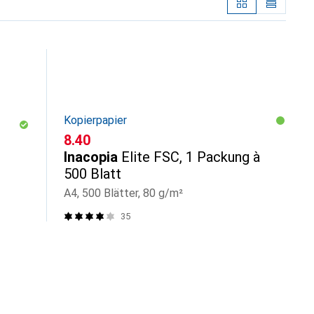
Kopierpapier
CHF
8.40
Inacopia
Elite FSC, 1 Packung à
500 Blatt
A4, 500 Blätter, 80 g/m²
35