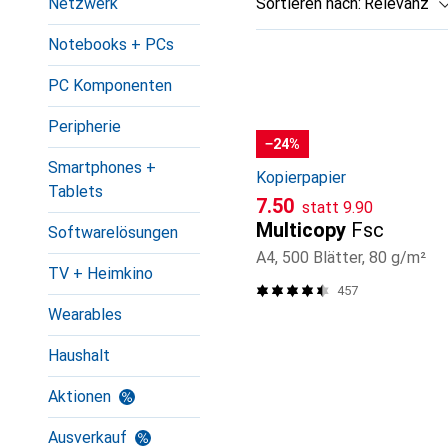
Netzwerk
Sortieren nach
:
Relevanz
Produktliste
Notebooks + PCs
PC Komponenten
Peripherie
−24%
Smartphones +
Kopierpapier
Tablets
CHF
CHF
7.50
statt
9.90
Multicopy
Fsc
Softwarelösungen
A4, 500 Blätter, 80 g/m²
TV + Heimkino
457
Wearables
Haushalt
Aktionen
Ausverkauf