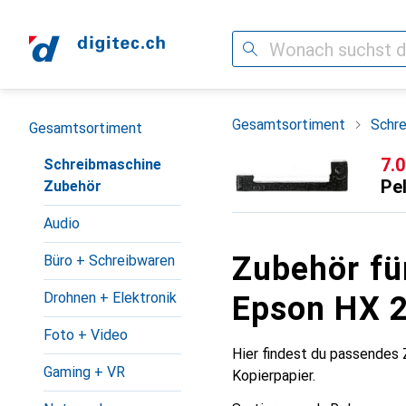
Suche
Navigation nach Kategorien
Gesamtsortiment
Schr
Gesamtsortiment
CH
7.
Schreibmaschine
Pe
Zubehör
Audio
Zubehör für
Büro + Schreibwaren
Drohnen + Elektronik
Epson HX 2
Foto + Video
Hier findest du passendes 
Gaming + VR
Kopierpapier.