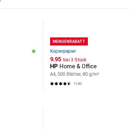
MENGENRABATT
Kopierpapier
CHF
9.95
bei 3 Stück
HP
Home & Office
A4, 500 Blätter, 80 g/m²
1140