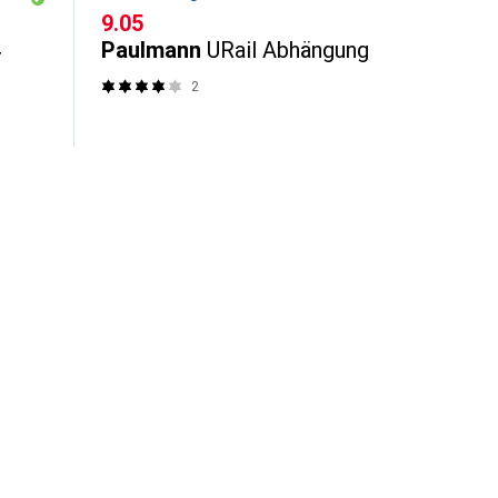
CHF
9.05
Paulmann
URail Abhängung
r
2