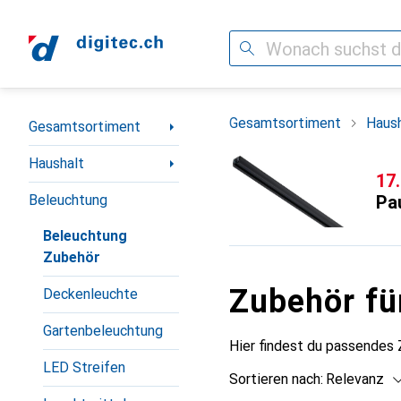
Suche
Navigation nach Kategorien
Gesamtsortiment
Haush
Gesamtsortiment
Haushalt
CH
17
Beleuchtung
Pa
Beleuchtung
Zubehör
Zubehör fü
Deckenleuchte
Gartenbeleuchtung
Hier findest du passendes
LED Streifen
Sortieren nach
:
Relevanz