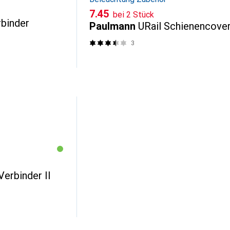
CHF
7.45
bei 2 Stück
rbinder
Paulmann
URail Schienencove
3
Verbinder II