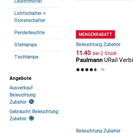
Leuchtmittel
Produktliste
Lichtschalter +
Storenschalter
Pendelleuchte
MENGENRABATT
Beleuchtung Zubehör
Stehlampe
CHF
11.40
bei 2 Stück
Tischlampe
Paulmann
URail Verb
19
Angebote
Ausverkauf
Beleuchtung
Zubehör
Gebraucht Beleuchtung
Zubehör
Beleuchtung Zubehör