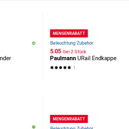
MENGENRABATT
Beleuchtung Zubehör
CHF
5.05
bei 2 Stück
inder
Paulmann
URail Endkappe
1
MENGENRABATT
Beleuchtung Zubehör