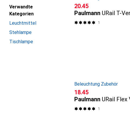
CHF
20.45
Verwandte
Paulmann
URail T-Ve
Kategorien
1
Leuchtmittel
Stehlampe
Tischlampe
Beleuchtung Zubehör
CHF
18.45
Paulmann
URail Flex 
1