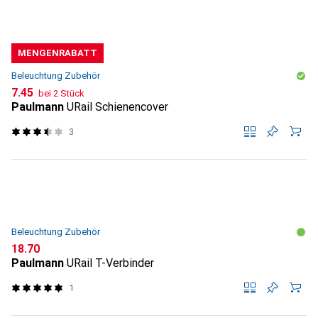
MENGENRABATT
Beleuchtung Zubehör
CHF
7.45
bei 2 Stück
Paulmann
URail Schienencover
3
Beleuchtung Zubehör
CHF
18.70
Paulmann
URail T-Verbinder
1