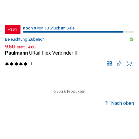
9
9
noch 9
/ 10
/ 10 im Sale
von 10 Stück im Sale
−35%
Beleuchtung Zubehör
CHF
CHF
9.50
statt
14.60
Paulmann
URail Flex Verbinder II
1
6 von 6 Produkten
Nach oben