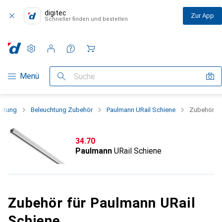
digitec
Zur App
Schneller finden und bestellen
Einstellungen
Kundenkonto
Vergleichslisten
Merklisten
Warenkorb
Navigation nach Kategorien
Menü
Suche
chtung
Beleuchtung Zubehör
Paulmann URail Schiene
Zubehör
CHF
34.70
Paulmann
URail Schiene
Zubehör für Paulmann URail
Schiene