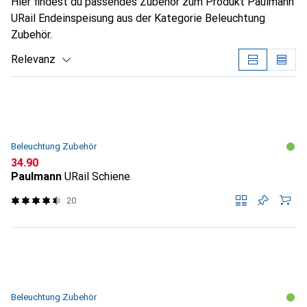
Hier findest du passendes Zubehör zum Produkt Paulmann
URail Endeinspeisung aus der Kategorie Beleuchtung
Zubehör.
Relevanz
Produktliste
Beleuchtung Zubehör
CHF
34.90
Paulmann
URail Schiene
20
Beleuchtung Zubehör