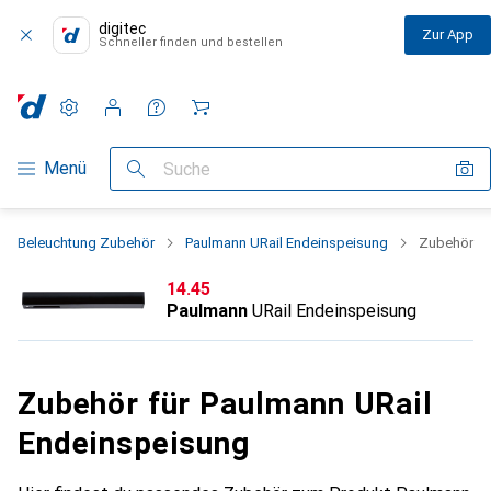
digitec
Zur App
Schneller finden und bestellen
Einstellungen
Kundenkonto
Vergleichslisten
Merklisten
Warenkorb
Navigation nach Kategorien
Menü
Suche
Beleuchtung Zubehör
Paulmann URail Endeinspeisung
Zubehör
CHF
14.45
Paulmann
URail Endeinspeisung
Zubehör für Paulmann URail
Endeinspeisung