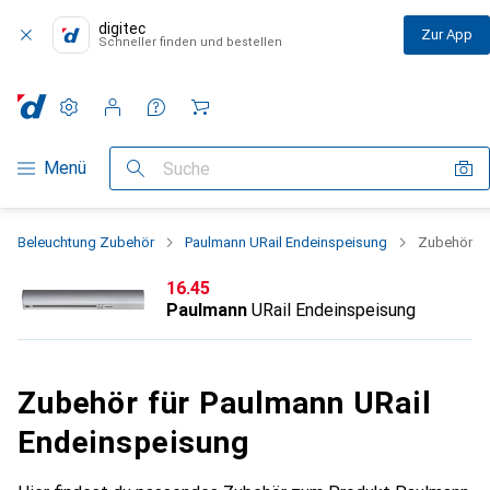
digitec
Zur App
Schneller finden und bestellen
Einstellungen
Kundenkonto
Vergleichslisten
Merklisten
Warenkorb
Navigation nach Kategorien
Menü
Suche
Beleuchtung Zubehör
Paulmann URail Endeinspeisung
Zubehör
CHF
16.45
Paulmann
URail Endeinspeisung
Zubehör für Paulmann URail
Endeinspeisung