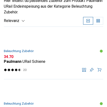
Hier findest du passendes Zubehör zum Produkt Paulmann
URail Endeinspeisung aus der Kategorie Beleuchtung
Zubehör.
Relevanz
Produktliste
Beleuchtung Zubehör
CHF
34.70
Paulmann
URail Schiene
20
Beleuchtung Zubehör