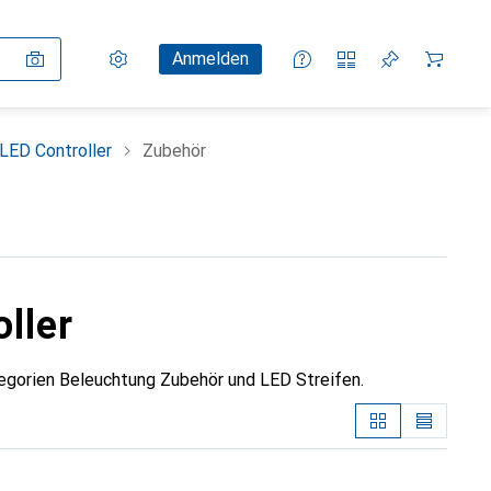
Einstellungen
Kundenkonto
Vergleichslisten
Merklisten
Warenkorb
Anmelden
ED Controller
Zubehör
ller
egorien Beleuchtung Zubehör und LED Streifen.