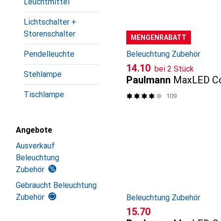
Leuchtmittel
Lichtschalter +
Storenschalter
MENGENRABATT
Pendelleuchte
Beleuchtung Zubehör
CHF
14.10
bei 2 Stück
Stehlampe
Paulmann
MaxLED C
Tischlampe
109
Angebote
Ausverkauf
Beleuchtung
Zubehör
Gebraucht Beleuchtung
Zubehör
Beleuchtung Zubehör
CHF
15.70