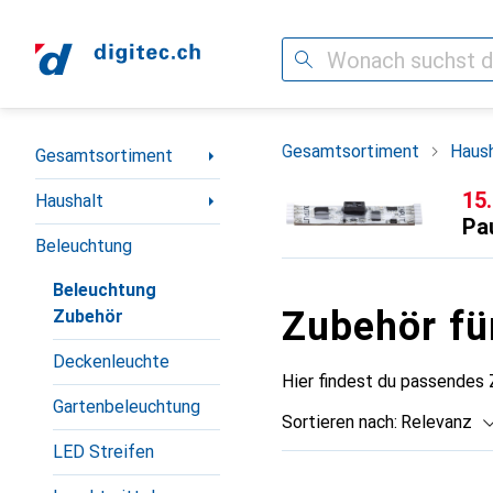
Suche
Navigation nach Kategorien
Gesamtsortiment
Haush
Gesamtsortiment
CH
15
Haushalt
Pa
Beleuchtung
Beleuchtung
Zubehör fü
Zubehör
Deckenleuchte
Hier findest du passendes
Gartenbeleuchtung
Sortieren nach
:
Relevanz
LED Streifen
Produktliste