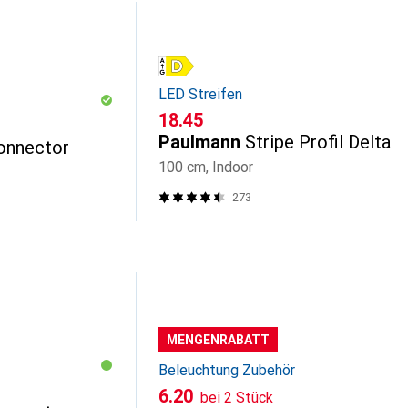
LED Streifen
CHF
18.45
Paulmann
Stripe Profil Delta
onnector
100 cm, Indoor
273
MENGENRABATT
Beleuchtung Zubehör
CHF
6.20
bei 2 Stück