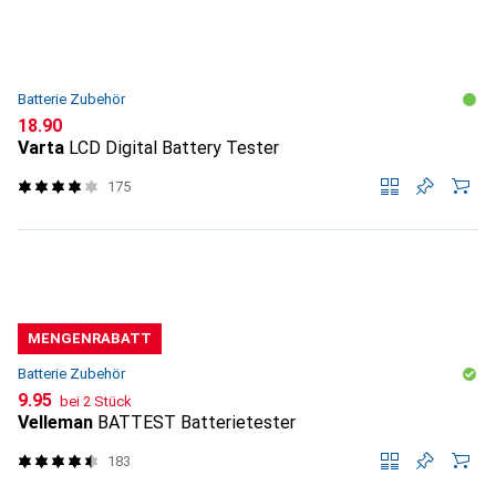
Batterie Zubehör
CHF
18.90
Varta
LCD Digital Battery Tester
175
MENGENRABATT
Batterie Zubehör
CHF
9.95
bei 2 Stück
Velleman
BATTEST Batterietester
183