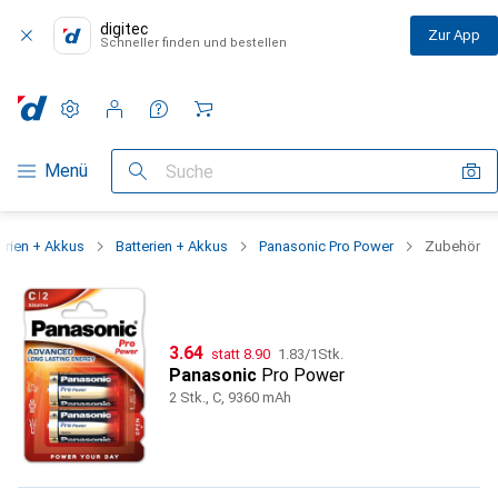
digitec
Zur App
Schneller finden und bestellen
Einstellungen
Kundenkonto
Vergleichslisten
Merklisten
Warenkorb
Navigation nach Kategorien
Menü
Suche
erien + Akkus
Batterien + Akkus
Panasonic Pro Power
Zubehör
CHF
CHF
CHF
3.64
statt
8.90
1.83
/
1Stk.
Panasonic
Pro Power
2 Stk., C, 9360 mAh