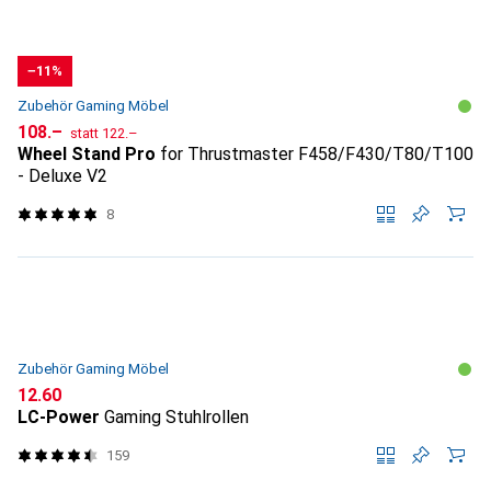
−11%
Zubehör Gaming Möbel
CHF
CHF
108.–
statt
122.–
Wheel Stand Pro
for Thrustmaster F458/F430/T80/T100
- Deluxe V2
8
Zubehör Gaming Möbel
CHF
12.60
LC-Power
Gaming Stuhlrollen
159