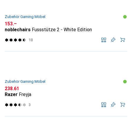
Zubehör Gaming Möbel
CHF
153.–
noblechairs
Fussstütze 2 - White Edition
18
Zubehör Gaming Möbel
CHF
238.61
Razer
Freyja
3