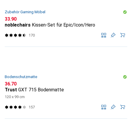
Zubehör Gaming Möbel
CHF
33.90
noblechairs
Kissen-Set für Epic/Icon/Hero
170
Bodenschutzmatte
CHF
36.70
Trust
GXT 715 Bodenmatte
120 x 99 cm
157