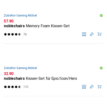
Zubehör Gaming Möbel
CHF
57.90
noblechairs
Memory Foam Kissen-Set
78
Zubehör Gaming Möbel
CHF
32.90
noblechairs
Kissen-Set für Epic/Icon/Hero
170