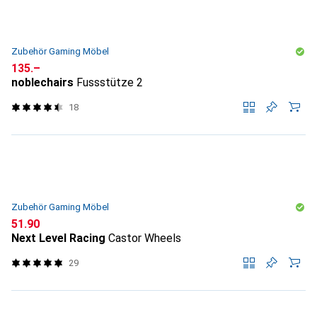
Zubehör Gaming Möbel
CHF
135.–
noblechairs
Fussstütze 2
18
Zubehör Gaming Möbel
CHF
51.90
Next Level Racing
Castor Wheels
29