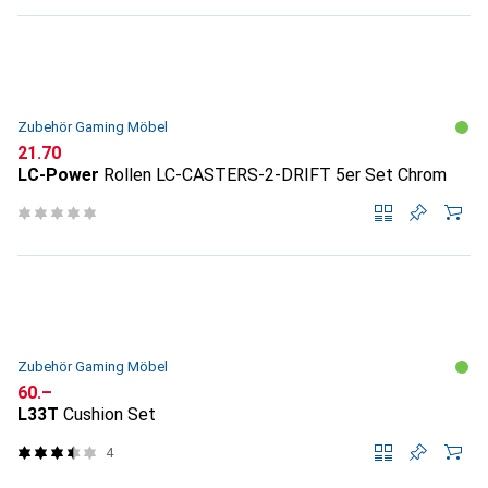
Zubehör Gaming Möbel
CHF
21.70
LC-Power
Rollen LC-CASTERS-2-DRIFT 5er Set Chrom
Zubehör Gaming Möbel
CHF
60.–
L33T
Cushion Set
4