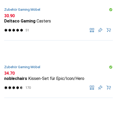
Zubehör Gaming Möbel
CHF
30.90
Deltaco Gaming
Casters
51
Zubehör Gaming Möbel
CHF
34.70
noblechairs
Kissen-Set für Epic/Icon/Hero
170