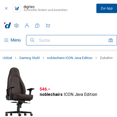
digitec
Zur App
Schneller finden und bestellen
Einstellungen
Kundenkonto
Vergleichslisten
Merklisten
Warenkorb
Navigation nach Kategorien
Menü
Suche
g Möbel
Gaming Stuhl
noblechairs ICON Java Edition
Zubehör
CHF
546.–
noblechairs
ICON Java Edition