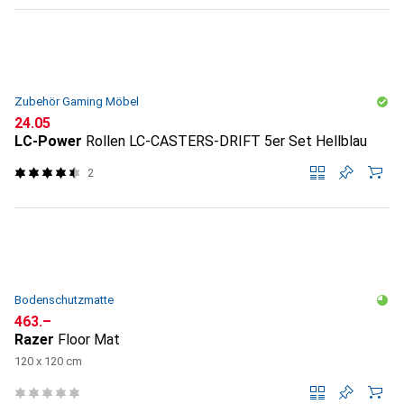
Zubehör Gaming Möbel
CHF
24.05
LC-Power
Rollen LC-CASTERS-DRIFT 5er Set Hellblau
2
Bodenschutzmatte
CHF
463.–
Razer
Floor Mat
120 x 120 cm