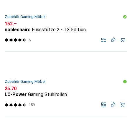
Zubehör Gaming Möbel
CHF
152.–
noblechairs
Fussstütze 2 - TX Edition
6
Zubehör Gaming Möbel
CHF
25.70
LC-Power
Gaming Stuhlrollen
159