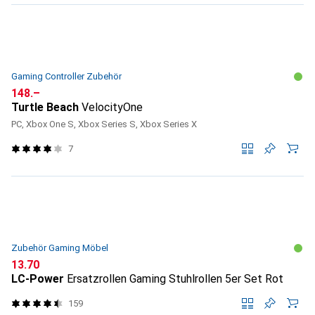
Gaming Controller Zubehör
CHF
148.–
Turtle Beach
VelocityOne
PC, Xbox One S, Xbox Series S, Xbox Series X
7
Zubehör Gaming Möbel
CHF
13.70
LC-Power
Ersatzrollen Gaming Stuhlrollen 5er Set Rot
159