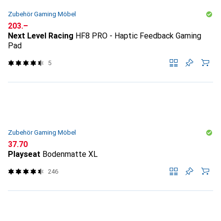
Zubehör Gaming Möbel
CHF
203.–
Next Level Racing
HF8 PRO - Haptic Feedback Gaming
Pad
5
Zubehör Gaming Möbel
CHF
37.70
Playseat
Bodenmatte XL
246