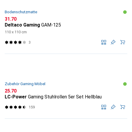
Bodenschutzmatte
CHF
31.70
Deltaco Gaming
GAM-125
110 x 110 cm
3
Zubehör Gaming Möbel
CHF
25.70
LC-Power
Gaming Stuhlrollen 5er Set Hellblau
159