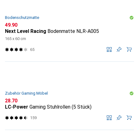
Bodenschutzmatte
CHF
49.90
Next Level Racing
Bodenmatte NLR-A005
165 x 60 cm
65
Zubehör Gaming Möbel
CHF
28.70
LC-Power
Gaming Stuhlrollen (5 Stück)
159