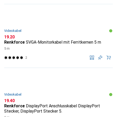
Videokabel
CHF
19.20
Renkforce
SVGA-Monitorkabel mit Ferritkernen 5 m
5 m
2
Videokabel
CHF
19.40
Renkforce
DisplayPort Anschlusskabel DisplayPort
Stecker, DisplayPort Stecker 5.