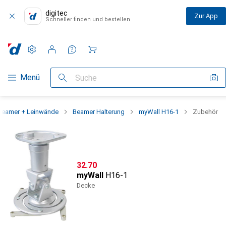
digitec
Zur App
Schneller finden und bestellen
Einstellungen
Kundenkonto
Vergleichslisten
Merklisten
Warenkorb
Navigation nach Kategorien
Menü
Suche
Beamer + Leinwände
Beamer Halterung
myWall H16-1
Zubehör
CHF
32.70
myWall
H16-1
Decke