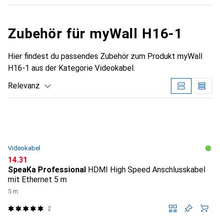
Zubehör für myWall H16-1
Hier findest du passendes Zubehör zum Produkt myWall
H16-1 aus der Kategorie Videokabel.
Relevanz
Produktliste
Videokabel
CHF
14.31
SpeaKa Professional
HDMI High Speed Anschlusskabel
mit Ethernet 5 m
5 m
2