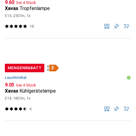
CHF
9.60
bei 4 Stück
Xavax
Tropfenlampe
E14, 250 lm, 1x
18
MENGENRABATT
Leuchtmittel
CHF
9.05
bei 4 Stück
Xavax
Kühlgerätelampe
E14, 180 lm, 1x
6