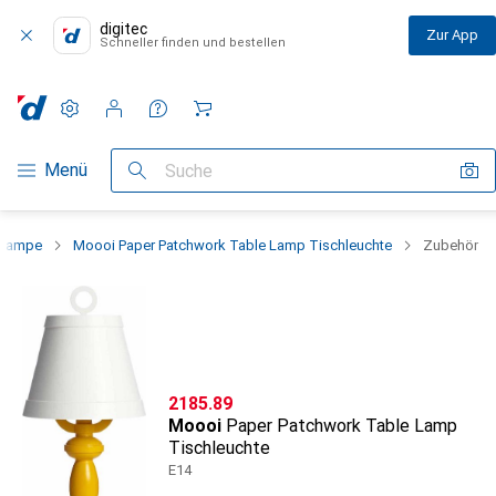
digitec
Zur App
Schneller finden und bestellen
Einstellungen
Kundenkonto
Vergleichslisten
Merklisten
Warenkorb
Navigation nach Kategorien
Menü
Suche
hlampe
Moooi Paper Patchwork Table Lamp Tischleuchte
Zubehör
CHF
2185.89
Moooi
Paper Patchwork Table Lamp
Tischleuchte
E14