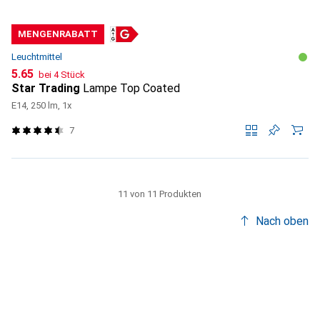
MENGENRABATT
Leuchtmittel
CHF
5.65
bei 4 Stück
Star Trading
Lampe Top Coated
E14, 250 lm, 1x
7
11 von 11 Produkten
Nach oben