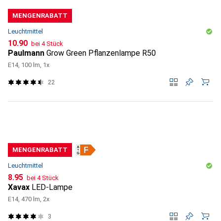
MENGENRABATT
Leuchtmittel
CHF
10.90
bei 4 Stück
Paulmann
Grow Green Pflanzenlampe R50
E14, 100 lm, 1x
22
MENGENRABATT
Leuchtmittel
CHF
8.95
bei 4 Stück
Xavax
LED-Lampe
E14, 470 lm, 2x
3