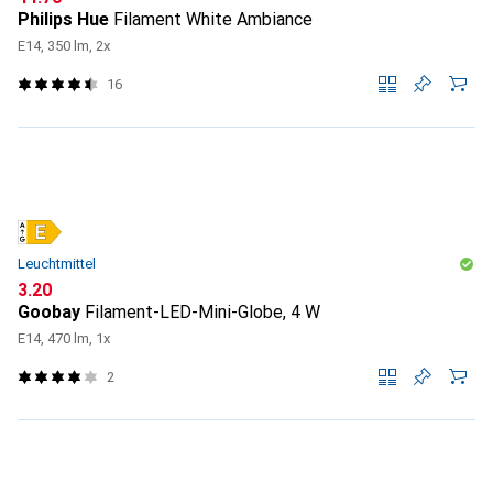
Philips Hue
Filament White Ambiance
E14, 350 lm, 2x
16
Leuchtmittel
CHF
3.20
Goobay
Filament-LED-Mini-Globe, 4 W
E14, 470 lm, 1x
2