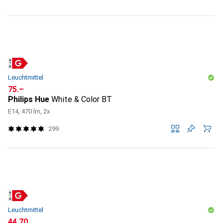
Leuchtmittel
CHF
75.–
Philips Hue
White & Color BT
E14, 470 lm, 2x
299
Leuchtmittel
CHF
44.70