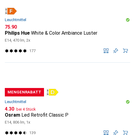
Leuchtmittel
CHF
75.90
Philips Hue
White & Color Ambiance Luster
E14, 470 lm, 2x
177
MENGENRABATT
Leuchtmittel
CHF
4.30
bei 4 Stück
Osram
Led Retrofit Classic P
E14, 806 lm, 1x
139