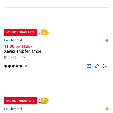
MENGENRABATT
Leuchtmittel
CHF
11.80
bei 4 Stück
Xavax
Tropfenlampe
E14, 470 lm, 1x
18
MENGENRABATT
Leuchtmittel