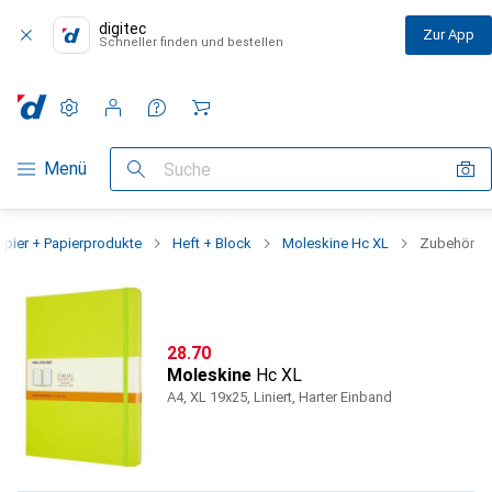
digitec
Zur App
Schneller finden und bestellen
Einstellungen
Kundenkonto
Vergleichslisten
Merklisten
Warenkorb
Navigation nach Kategorien
Menü
Suche
apier + Papierprodukte
Heft + Block
Moleskine Hc XL
Zubehör
CHF
28.70
Moleskine
Hc XL
A4, XL 19x25, Liniert, Harter Einband