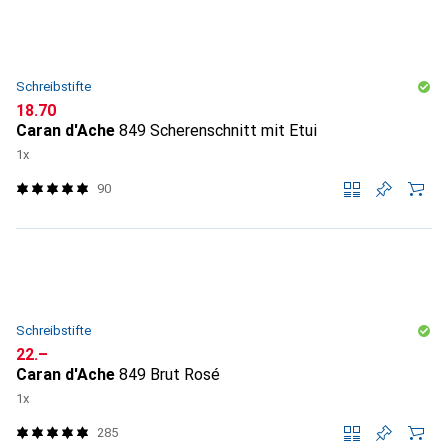
Schreibstifte
CHF
18.70
Caran d'Ache
849 Scherenschnitt mit Etui
1x
90
Schreibstifte
CHF
22.–
Caran d'Ache
849 Brut Rosé
1x
285