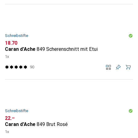
Schreibstifte
CHF
18.70
Caran d'Ache
849 Scherenschnitt mit Etui
1x
90
Schreibstifte
CHF
22.–
Caran d'Ache
849 Brut Rosé
1x