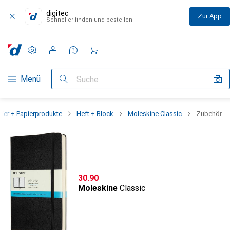
digitec
Zur App
Schneller finden und bestellen
Einstellungen
Kundenkonto
Vergleichslisten
Merklisten
Warenkorb
Navigation nach Kategorien
Menü
Suche
pier + Papierprodukte
Heft + Block
Moleskine Classic
Zubehör
CHF
30.90
Moleskine
Classic