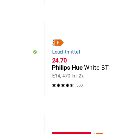
Leuchtmittel
CHF
24.70
Philips Hue
White BT
E14, 470 lm, 2x
500