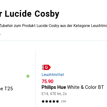
r Lucide Cosby
 Zubehör zum Produkt Lucide Cosby aus der Kategorie Leuchtmit
Leuchtmittel
CHF
75.90
Philips Hue
White & Color BT
pe T25
E14, 470 lm, 2x
299