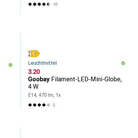
10
Leuchtmittel
CHF
3.20
Goobay
Filament-LED-Mini-Globe,
4 W
E14, 470 lm, 1x
2