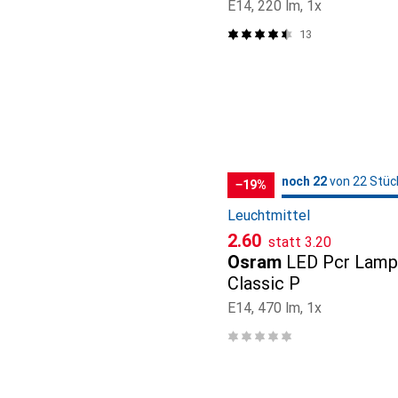
E14, 220 lm, 1x
13
22
22
noch 22
/ 22
/ 22 im Sale
von 22 Stüc
−19%
Leuchtmittel
CHF
CHF
2.60
statt
3.20
Osram
LED Pcr Lamp
Classic P
E14, 470 lm, 1x