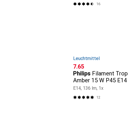
16
Leuchtmittel
CHF
7.65
Philips
Filament Tro
Amber 15 W P45 E14
E14, 136 lm, 1x
12