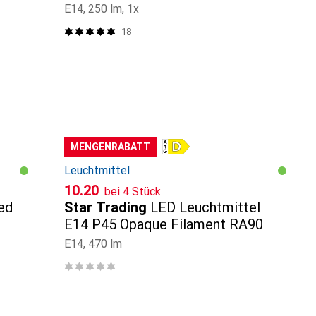
E14, 250 lm, 1x
18
MENGENRABATT
Leuchtmittel
CHF
10.20
bei 4 Stück
ed
Star Trading
LED Leuchtmittel
E14 P45 Opaque Filament RA90
E14, 470 lm