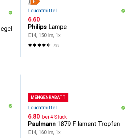
Leuchtmittel
CHF
6.60
Philips
Lampe
iegel
E14, 150 lm, 1x
733
MENGENRABATT
Leuchtmittel
CHF
6.80
bei 4 Stück
Paulmann
1879 Filament Tropfen
E14, 160 lm, 1x