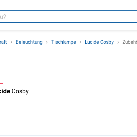
alt
Beleuchtung
Tischlampe
Lucide Cosby
Zubeh
F
.–
cide
Cosby