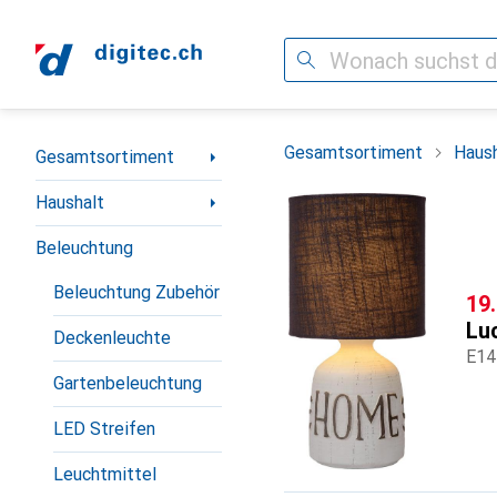
Suche
Navigation nach Kategorien
Gesamtsortiment
Haush
Gesamtsortiment
Haushalt
Beleuchtung
Beleuchtung Zubehör
CH
19
Lu
Deckenleuchte
E14
Gartenbeleuchtung
LED Streifen
Leuchtmittel