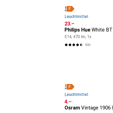
Leuchtmittel
CHF
23.–
Philips Hue
White BT
E14, 470 lm, 1x
500
Leuchtmittel
CHF
4.–
Osram
Vintage 1906 