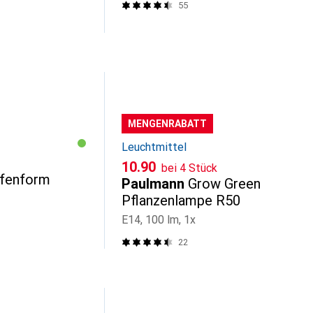
55
MENGENRABATT
Leuchtmittel
CHF
10.90
bei 4 Stück
pfenform
Paulmann
Grow Green
Pflanzenlampe R50
E14, 100 lm, 1x
22