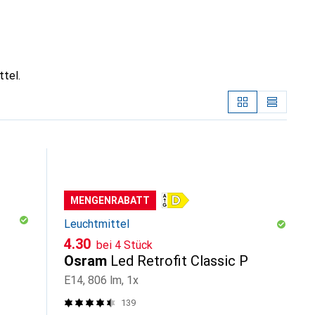
tel.
MENGENRABATT
Leuchtmittel
CHF
4.30
bei 4 Stück
Osram
Led Retrofit Classic P
E14, 806 lm, 1x
139