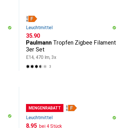
Leuchtmittel
CHF
35.90
Paulmann
Tropfen Zigbee Filament
3er Set
E14, 470 lm, 3x
3
MENGENRABATT
Leuchtmittel
CHF
8.95
bei 4 Stück