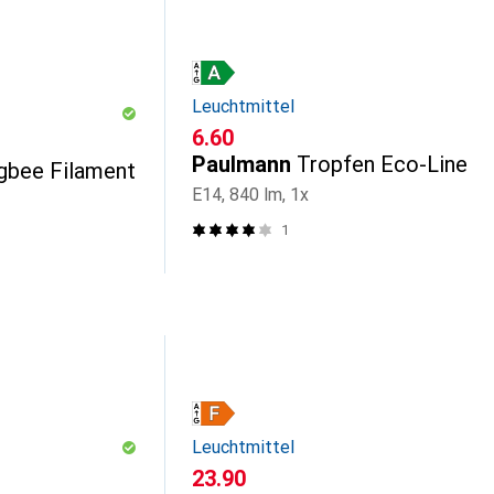
Leuchtmittel
CHF
6.60
Paulmann
Tropfen Eco-Line
gbee Filament
E14, 840 lm, 1x
1
Leuchtmittel
CHF
23.90