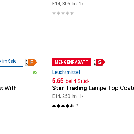
E14, 806 lm, 1x
k im Sale
MENGENRABATT
Leuchtmittel
CHF
5.65
bei 4 Stück
Star Trading
Lampe Top Coat
s With
E14, 250 lm, 1x
7