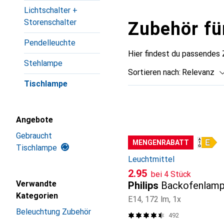
Lichtschalter +
Storenschalter
Zubehör fü
Pendelleuchte
Hier findest du passendes
Stehlampe
Sortieren nach
:
Relevanz
Tischlampe
Produktliste
Angebote
Gebraucht
MENGENRABATT
Tischlampe
Leuchtmittel
CHF
2.95
bei 4 Stück
Verwandte
Philips
Backofenlam
Kategorien
E14, 172 lm, 1x
Beleuchtung Zubehör
492