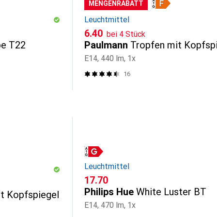
MENGENRABATT
Leuchtmittel
CHF
6.40
bei 4 Stück
pe T22
Paulmann
Tropfen mit Kopfsp
E14, 440 lm, 1x
16
Leuchtmittel
CHF
17.70
Philips Hue
White Luster BT
t Kopfspiegel
E14, 470 lm, 1x