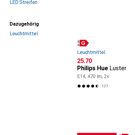
LED Streifen
Dazugehörig
Leuchtmittel
Leuchtmittel
CHF
25.70
Philips Hue
Luster
E14, 470 lm, 2x
137