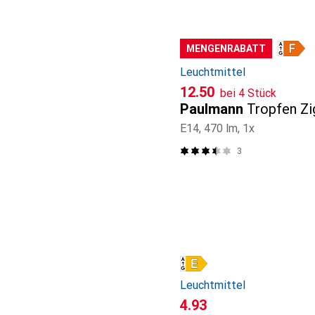
MENGENRABATT
Leuchtmittel
CHF
12.50
bei 4 Stück
Paulmann
Tropfen Zi
E14, 470 lm, 1x
3
Leuchtmittel
CHF
4.93