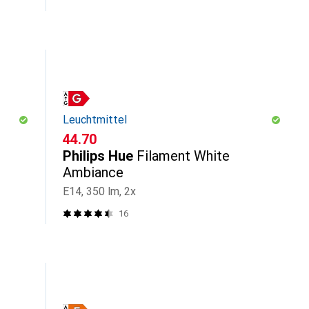
Leuchtmittel
CHF
44.70
Philips Hue
Filament White
Ambiance
E14, 350 lm, 2x
16