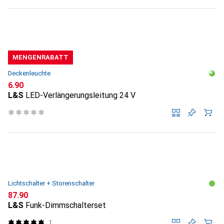
MENGENRABATT
Deckenleuchte
CHF
6.90
L&S
LED-Verlängerungsleitung 24 V
Lichtschalter + Storenschalter
CHF
87.90
L&S
Funk-Dimmschalterset
1