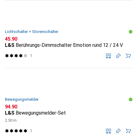
Lichtschalter + Storenschalter
CHF
45.90
L&S
Berührungs-Dimmschalter Emotion rund 12 / 24 V
1
Bewegungsmelder
CHF
94.90
L&S
Bewegungsmelder-Set
2.50 m
1