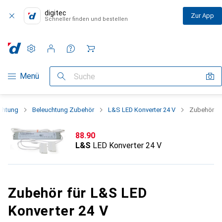
digitec
Zur App
Schneller finden und bestellen
Einstellungen
Kundenkonto
Vergleichslisten
Merklisten
Warenkorb
Navigation nach Kategorien
Menü
Suche
chtung
Beleuchtung Zubehör
L&S LED Konverter 24 V
Zubehör
CHF
88.90
L&S
LED Konverter 24 V
Zubehör für L&S LED
Konverter 24 V