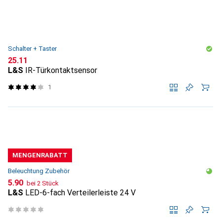
Schalter + Taster
CHF
25.11
L&S
IR-Türkontaktsensor
1
MENGENRABATT
Beleuchtung Zubehör
CHF
5.90
bei 2 Stück
L&S
LED-6-fach Verteilerleiste 24 V