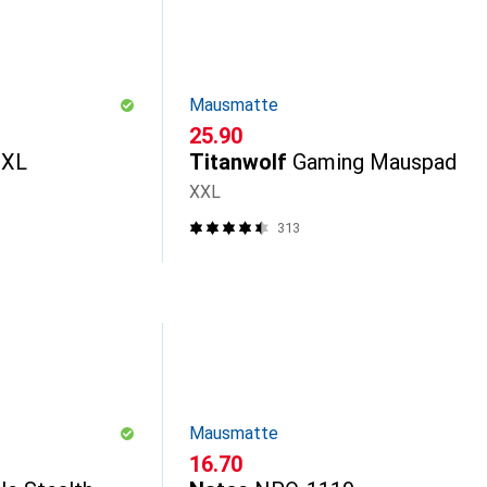
Mausmatte
CHF
25.90
3XL
Titanwolf
Gaming Mauspad
XXL
313
Mausmatte
CHF
16.70