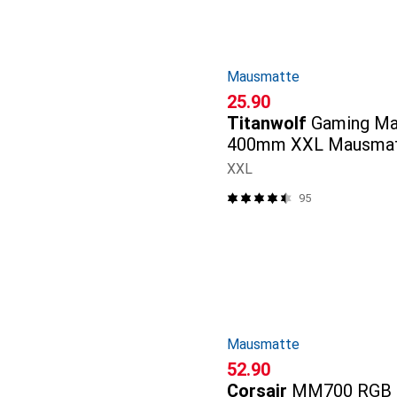
Mausmatte
CHF
25.90
Titanwolf
Gaming Ma
400mm XXL Mausmat
verbessert Präzision 
XXL
Geschwindigkeit, Koi
95
Mausmatte
CHF
52.90
Corsair
MM700 RGB 