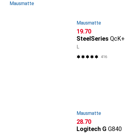
Mausmatte
Mausmatte
CHF
19.70
SteelSeries
QcK+
L
416
Mausmatte
CHF
28.70
Logitech G
G840