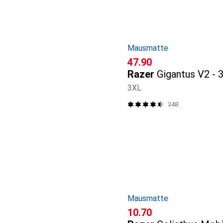
Mausmatte
CHF
47.90
Razer
Gigantus V2 - 
3XL
348
Mausmatte
CHF
10.70