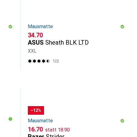
Mausmatte
CHF
34.70
ASUS
Sheath BLK LTD
XXL
122
−12%
Mausmatte
CHF
CHF
16.70
statt
18.90
Razer
Strider