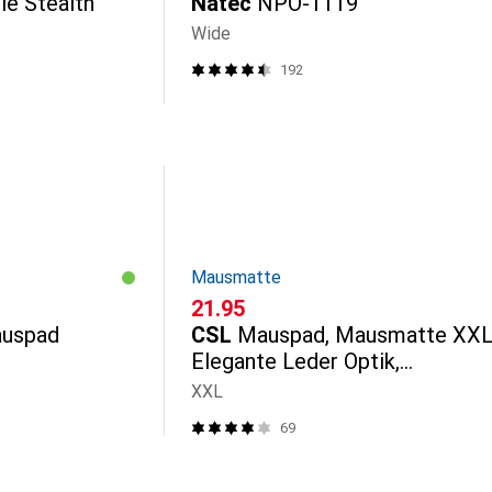
le Stealth
Natec
NPO-1119
Wide
192
Mausmatte
CHF
21.95
auspad
CSL
Mauspad, Mausmatte XXL
Elegante Leder Optik,
Schreibtischunterlage 900 x 4
XXL
mm, schwarz
69