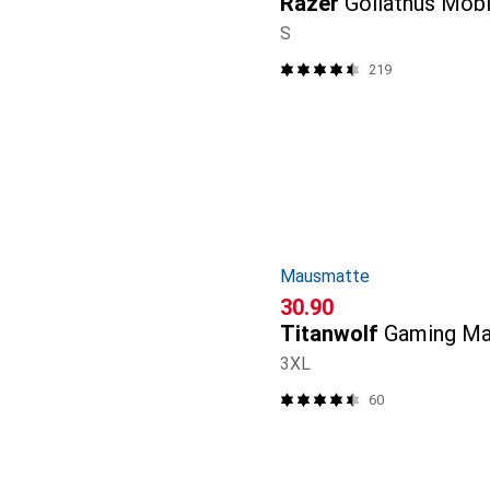
Razer
Goliathus Mobi
S
219
Mausmatte
CHF
30.90
Titanwolf
Gaming M
3XL
60