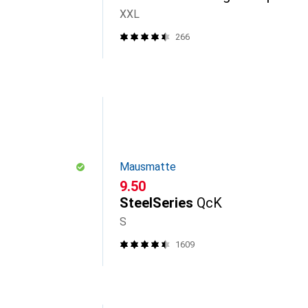
XXL
266
Mausmatte
CHF
9.50
SteelSeries
QcK
S
1609