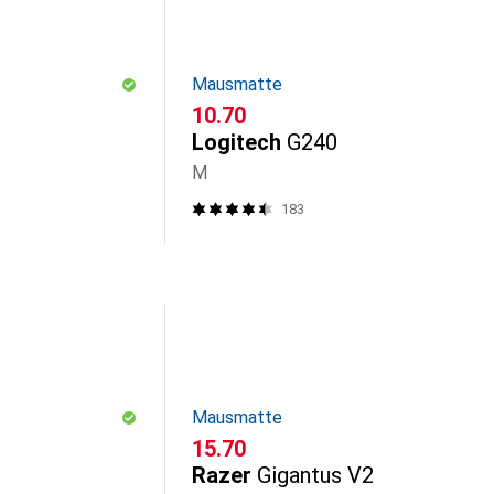
Mausmatte
CHF
10.70
Logitech
G240
M
183
Mausmatte
CHF
15.70
Razer
Gigantus V2