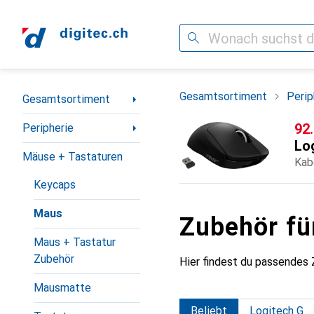
Suche
Navigation nach Kategorien
Gesamtsortiment
Perip
Gesamtsortiment
CH
92
Peripherie
Lo
Mäuse + Tastaturen
Kab
Keycaps
Maus
Zubehör fü
Maus + Tastatur
Zubehör
Hier findest du passendes
Mausmatte
Beliebt
Logitech G