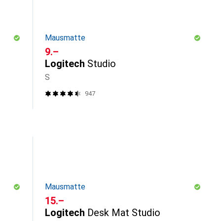
Mausmatte
CHF
9.–
Logitech
Studio
S
947
Mausmatte
CHF
15.–
Logitech
Desk Mat Studio