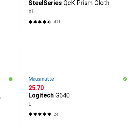
SteelSeries
QcK Prism Cloth
XL
411
Mausmatte
CHF
25.70
,
Logitech
G640
L
00
24