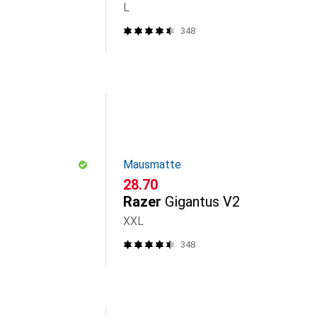
L
348
Mausmatte
CHF
28.70
Razer
Gigantus V2
XXL
348