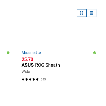
Mausmatte
CHF
25.70
ASUS
ROG Sheath
Wide
645