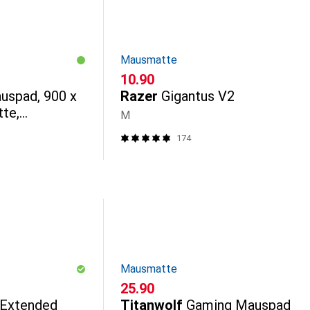
Mausmatte
CHF
10.90
uspad, 900 x
Razer
Gigantus V2
te,
M
&
174
 Tattoo
Mausmatte
CHF
25.90
Extended
Titanwolf
Gaming Mauspad