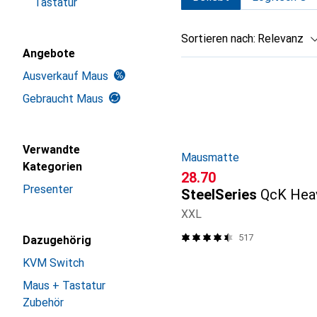
Tastatur
Sortieren nach
:
Relevanz
Angebote
Produktliste
Ausverkauf Maus
Gebraucht Maus
Verwandte
Mausmatte
Kategorien
CHF
28.70
Presenter
SteelSeries
QcK Hea
XXL
517
Dazugehörig
KVM Switch
Maus + Tastatur
Zubehör