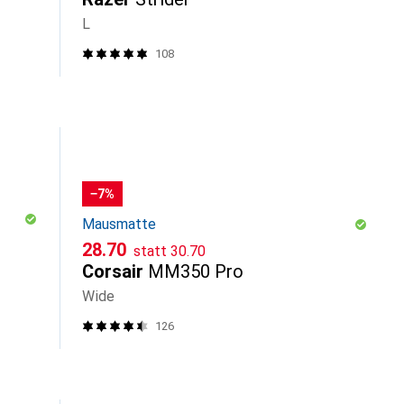
L
108
−7%
Mausmatte
CHF
CHF
28.70
statt
30.70
Corsair
MM350 Pro
Wide
126