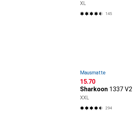
XL
145
Mausmatte
CHF
15.70
Sharkoon
1337 V2
XXL
294