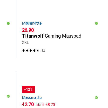
Mausmatte
CHF
26.90
Titanwolf
Gaming Mauspad
XXL
32
−12%
Mausmatte
CHF
CHF
42.70
statt
48.70