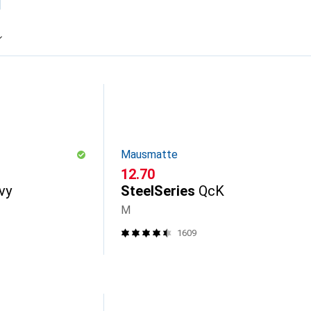
Mausmatte
CHF
12.70
vy
SteelSeries
QcK
M
1609