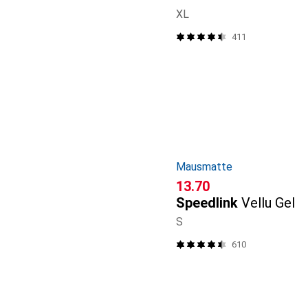
XL
411
Mausmatte
CHF
13.70
Speedlink
Vellu Gel
S
610