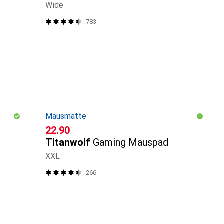
Wide
783
Mausmatte
CHF
22.90
Titanwolf
Gaming Mauspad
XXL
266