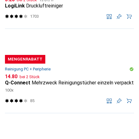
LogiLink
Druckluftreiniger
1703
MENGENRABATT
Reinigung PC + Peripherie
CHF
14.80
bei 2 Stück
Q-Connect
Mehrzweck Reinigungstücher einzeln verpackt
100x
85