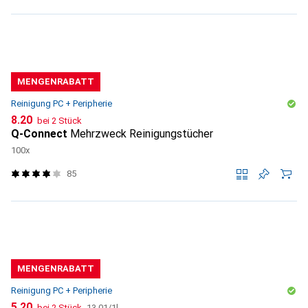
MENGENRABATT
Reinigung PC + Peripherie
CHF
8.20
bei 2 Stück
Q-Connect
Mehrzweck Reinigungstücher
100x
85
MENGENRABATT
Reinigung PC + Peripherie
CHF
CHF
5.20
bei 2 Stück
13.01
/
1l