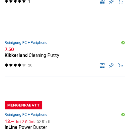
1
Reinigung PC + Peripherie
CHF
7.50
Kikkerland
Cleaning Putty
20
MENGENRABATT
Reinigung PC + Peripherie
CHF
CHF
13.–
bei 2 Stück
32.51
/
1l
InLine
Power Duster