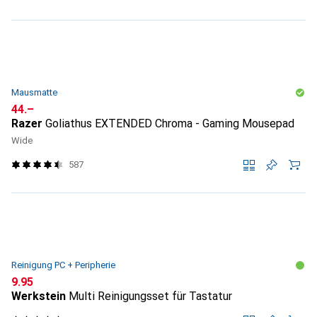
Mausmatte
CHF
44.–
Razer
Goliathus EXTENDED Chroma - Gaming Mousepad
Wide
587
Reinigung PC + Peripherie
CHF
9.95
Werkstein
Multi Reinigungsset für Tastatur