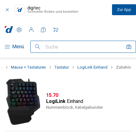
digitec
Zur App
Schneller finden und bestellen
Einstellungen
Kundenkonto
Vergleichslisten
Merklisten
Warenkorb
Navigation nach Kategorien
Menü
Suche
ie
Mäuse + Tastaturen
Tastatur
LogiLink Einhand
Zubehör
CHF
15.70
LogiLink
Einhand
Nummernblock, Kabelgebunden