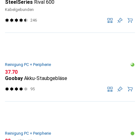
SteelSeries
Rival 600
Kabelgebunden
246
Reinigung PC + Peripherie
CHF
37.70
Goobay
Akku-Staubgebläse
95
Reinigung PC + Peripherie
CHF