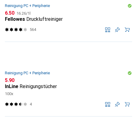
Reinigung PC + Peripherie
CHF
CHF
6.50
16.26
/
1l
Fellowes
Druckluftreiniger
564
Reinigung PC + Peripherie
CHF
5.90
InLine
Reinigungstücher
100x
4