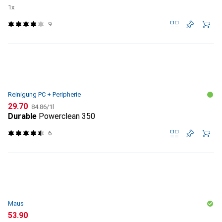
1x
9
Reinigung PC + Peripherie
CHF
CHF
29.70
84.86
/
1l
Durable
Powerclean 350
6
Maus
CHF
53.90