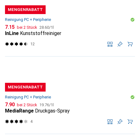
MENGENRABATT
Reinigung PC + Peripherie
CHF
CHF
7.15
bei 2 Stück
28.60
/
1l
InLine
Kunststoffreiniger
12
MENGENRABATT
Reinigung PC + Peripherie
CHF
CHF
7.90
bei 2 Stück
19.76
/
1l
MediaRange
Druckgas-Spray
4