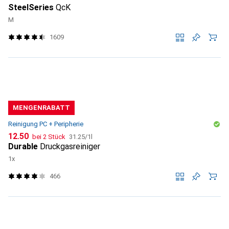
SteelSeries
QcK
M
1609
MENGENRABATT
Reinigung PC + Peripherie
CHF
CHF
12.50
bei 2 Stück
31.25
/
1l
Durable
Druckgasreiniger
1x
466