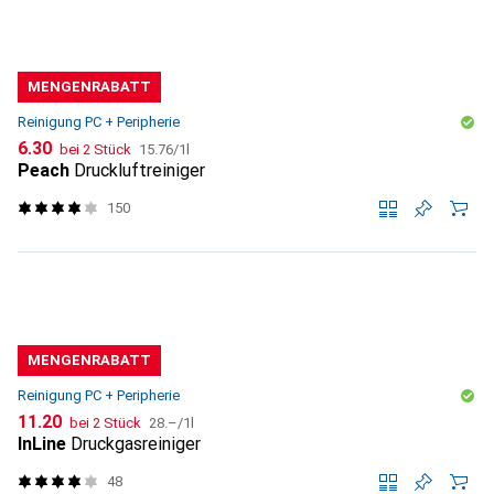
MENGENRABATT
Reinigung PC + Peripherie
CHF
CHF
6.30
bei 2 Stück
15.76
/
1l
Peach
Druckluftreiniger
150
MENGENRABATT
Reinigung PC + Peripherie
CHF
CHF
11.20
bei 2 Stück
28.–
/
1l
InLine
Druckgasreiniger
48