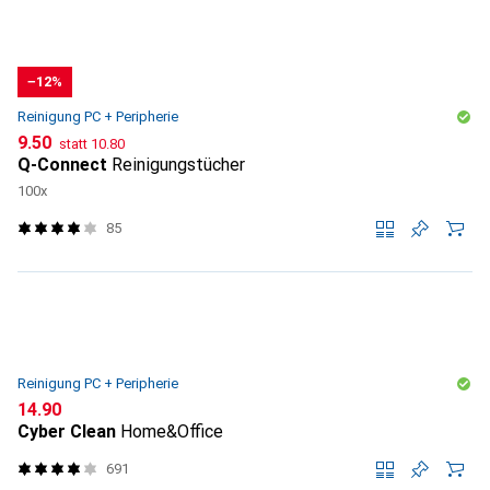
−12%
Reinigung PC + Peripherie
CHF
CHF
9.50
statt
10.80
Q-Connect
Reinigungstücher
100x
85
Reinigung PC + Peripherie
CHF
14.90
Cyber Clean
Home&Office
691