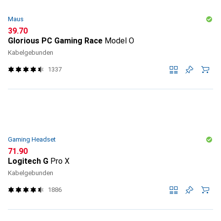
Maus
CHF
39.70
Glorious PC Gaming Race
Model O
Kabelgebunden
1337
Gaming Headset
CHF
71.90
Logitech G
Pro X
Kabelgebunden
1886