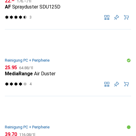
CHF
22.–
176.–
/
1l
AF
Sprayduster SDU125D
3
Reinigung PC + Peripherie
CHF
CHF
25.95
64.88
/
1l
MediaRange
Air Duster
4
Reinigung PC + Peripherie
CHF
CHF
39.70
116.08
/
1l