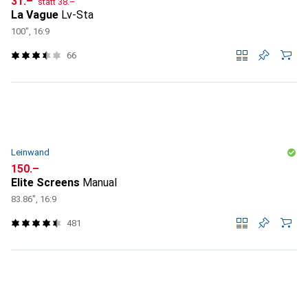
CHF
31.–
statt
38.–
La Vague
Lv-Sta
100", 16:9
66
Leinwand
CHF
150.–
Elite Screens
Manual
83.86", 16:9
481