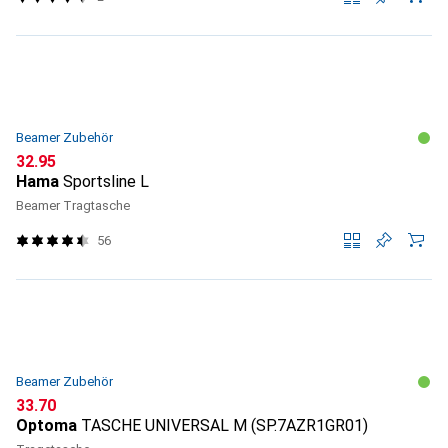
Beamer Zubehör
CHF
32.95
Hama
Sportsline L
Beamer Tragtasche
56
Beamer Zubehör
CHF
33.70
Optoma
TASCHE UNIVERSAL M (SP.7AZR1GR01)