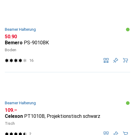
Beamer Halterung
CHF
50.90
Bemero
PS-9010BK
Boden
16
Beamer Halterung
CHF
109.–
Celexon
PT1010B, Projektionstisch schwarz
Tisch
2