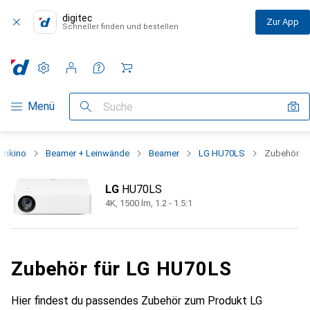
digitec
Zur App
Schneller finden und bestellen
Einstellungen
Kundenkonto
Vergleichslisten
Merklisten
Warenkorb
Navigation nach Kategorien
Menü
Suche
imkino
Beamer + Leinwände
Beamer
LG HU70LS
Zubehör
LG
HU70LS
4K, 1500 lm, 1.2 - 1.5:1
Zubehör für LG HU70LS
Hier findest du passendes Zubehör zum Produkt LG