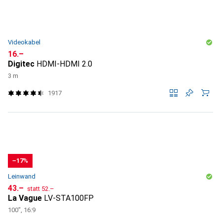
Videokabel
CHF
16.–
Digitec
HDMI-HDMI 2.0
3 m
1917
−17%
Leinwand
CHF
CHF
43.–
statt
52.–
La Vague
LV-STA100FP
100", 16:9