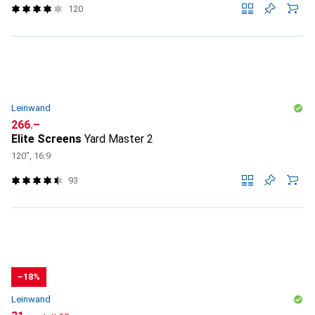
120
Leinwand
CHF
266.–
Elite Screens
Yard Master 2
120", 16:9
93
−18%
Leinwand
CHF