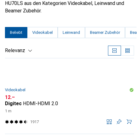
HU70LS aus den Kategorien Videokabel, Leinwand und
Beamer Zubehör.
Beliebt
Videokabel
Leinwand
Beamer Zubehör
Beam
Relevanz
Produktliste
Videokabel
CHF
12.–
Digitec
HDMI-HDMI 2.0
1 m
1917