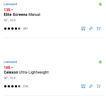
Leinwand
CHF
135.–
Elite Screens
Manual
92", 16:9
481
Leinwand
CHF
165.–
Celexon
Ultra-Lightweight
90", 16:9
258