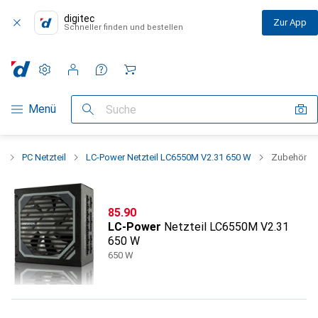
digitec
Zur App
Schneller finden und bestellen
Einstellungen
Kundenkonto
Vergleichslisten
Merklisten
Warenkorb
Navigation nach Kategorien
Menü
Suche
n
PC Netzteil
LC-Power Netzteil LC6550M V2.31 650 W
Zubehör
CHF
85.90
LC-Power
Netzteil LC6550M V2.31
650 W
650 W