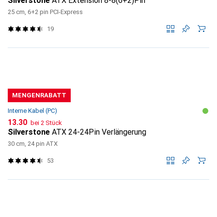
Silverstone
ATX Extension 8-8(6+2)Pin
25 cm, 6+2 pin PCI-Express
19
MENGENRABATT
Interne Kabel (PC)
CHF
13.30
bei 2 Stück
Silverstone
ATX 24-24Pin Verlängerung
30 cm, 24 pin ATX
53