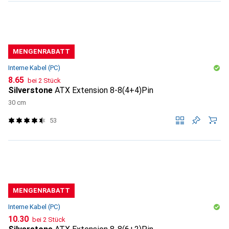
MENGENRABATT
Interne Kabel (PC)
CHF
8.65
bei 2 Stück
Silverstone
ATX Extension 8-8(4+4)Pin
30 cm
53
MENGENRABATT
Interne Kabel (PC)
CHF
10.30
bei 2 Stück