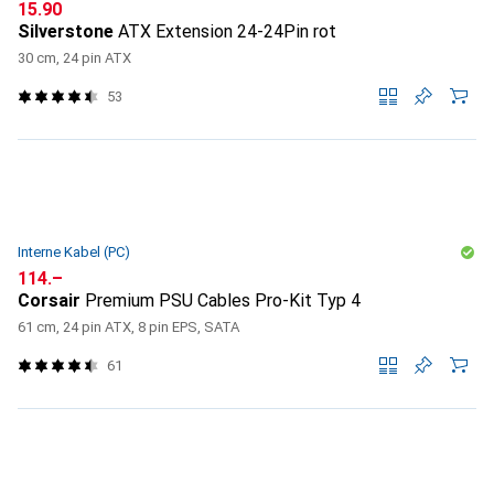
CHF
15.90
Silverstone
ATX Extension 24-24Pin rot
30 cm, 24 pin ATX
53
Interne Kabel (PC)
CHF
114.–
Corsair
Premium PSU Cables Pro-Kit Typ 4
61 cm, 24 pin ATX, 8 pin EPS, SATA
61