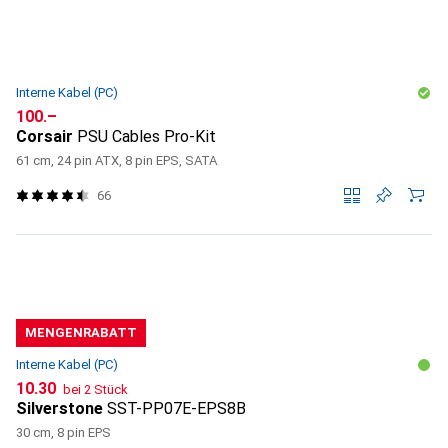
Interne Kabel (PC)
CHF
100.–
Corsair
PSU Cables Pro-Kit
61 cm, 24 pin ATX, 8 pin EPS, SATA
66
MENGENRABATT
Interne Kabel (PC)
CHF
10.30
bei 2 Stück
Silverstone
SST-PP07E-EPS8B
30 cm, 8 pin EPS