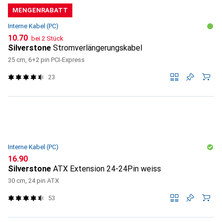
MENGENRABATT
Interne Kabel (PC)
CHF
10.70
bei 2 Stück
Silverstone
Stromverlängerungskabel
25 cm, 6+2 pin PCI-Express
23
Interne Kabel (PC)
CHF
16.90
Silverstone
ATX Extension 24-24Pin weiss
30 cm, 24 pin ATX
53