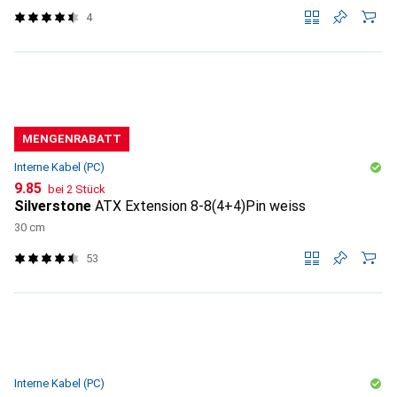
4
MENGENRABATT
Interne Kabel (PC)
CHF
9.85
bei 2 Stück
Silverstone
ATX Extension 8-8(4+4)Pin weiss
30 cm
53
Interne Kabel (PC)