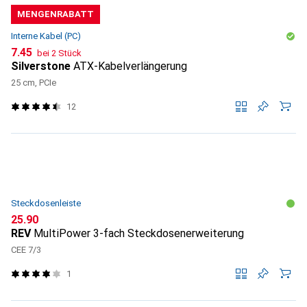
MENGENRABATT
Interne Kabel (PC)
CHF
7.45
bei 2 Stück
Silverstone
ATX-Kabelverlängerung
25 cm, PCIe
12
Steckdosenleiste
CHF
25.90
REV
MultiPower 3-fach Steckdosenerweiterung
CEE 7/3
1