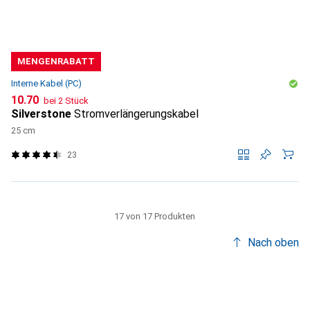
MENGENRABATT
Interne Kabel (PC)
CHF
10.70
bei 2 Stück
Silverstone
Stromverlängerungskabel
25 cm
23
17 von 17 Produkten
Nach oben