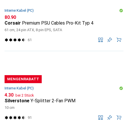
Interne Kabel (PC)
CHF
80.90
Corsair
Premium PSU Cables Pro-Kit Typ 4
61 cm, 24 pin ATX, 8 pin EPS, SATA
61
MENGENRABATT
Interne Kabel (PC)
CHF
4.30
bei 2 Stück
Silverstone
Y-Splitter 2-Fan PWM
10 cm
91