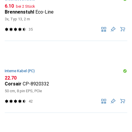
CHF
6.10
bei 2 Stück
Brennenstuhl
Eco-Line
3x, Typ 13, 2 m
35
Interne Kabel (PC)
CHF
22.70
Corsair
CP-8920332
50 cm, 8 pin EPS, PCIe
42