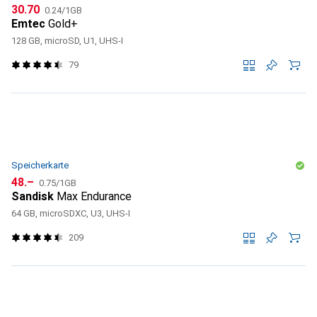
CHF
CHF
30.70
0.24
/
1GB
Emtec
Gold+
128 GB, microSD, U1, UHS-I
79
Speicherkarte
CHF
CHF
48.–
0.75
/
1GB
Sandisk
Max Endurance
64 GB, microSDXC, U3, UHS-I
209