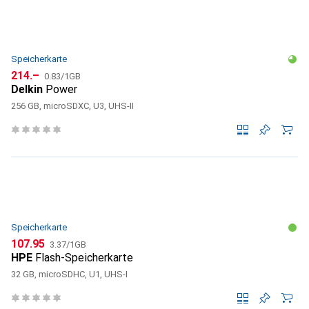
Speicherkarte
CHF
CHF
214.–
0.83
/
1GB
Delkin
Power
256 GB, microSDXC, U3, UHS-II
Speicherkarte
CHF
CHF
107.95
3.37
/
1GB
HPE
Flash-Speicherkarte
32 GB, microSDHC, U1, UHS-I