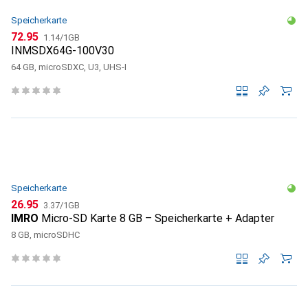
Speicherkarte
CHF
CHF
72.95
1.14
/
1GB
INMSDX64G-100V30
64 GB, microSDXC, U3, UHS-I
Speicherkarte
CHF
CHF
26.95
3.37
/
1GB
IMRO
Micro-SD Karte 8 GB – Speicherkarte + Adapter
8 GB, microSDHC