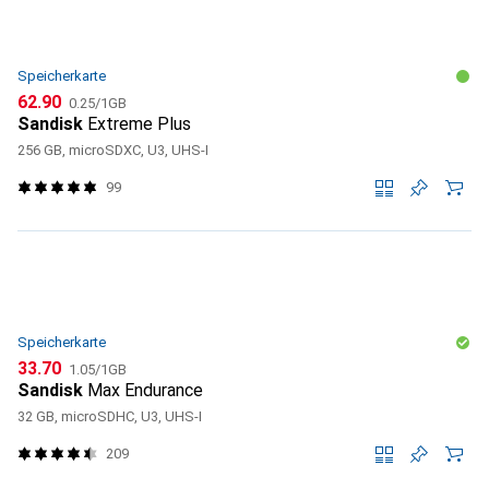
Speicherkarte
CHF
CHF
62.90
0.25
/
1GB
Sandisk
Extreme Plus
256 GB, microSDXC, U3, UHS-I
99
Speicherkarte
CHF
CHF
33.70
1.05
/
1GB
Sandisk
Max Endurance
32 GB, microSDHC, U3, UHS-I
209