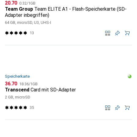
CHF
CHF
20.70
0.32
/
1GB
Team Group
Team ELITE A1 - Flash-Speicherkarte (SD-
Adapter inbegriffen)
64 GB, microSD, U3, UHS-I
13
Speicherkarte
CHF
CHF
36.70
18.36
/
1GB
Transcend
Card mit SD-Adapter
2 GB, microSD
35