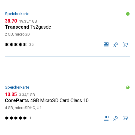
Speicherkarte
CHF
CHF
38.70
19.35
/
1GB
Transcend
Ts2gusdc
2 GB, microSD
25
Speicherkarte
CHF
CHF
13.35
3.34
/
1GB
CoreParts
4GB MicroSD Card Class 10
4 GB, microSDHC, U1
1