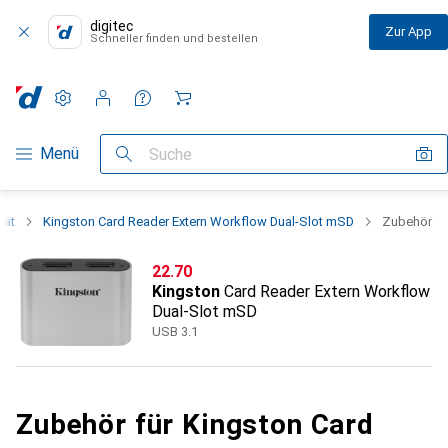
digitec
Zur App
Schneller finden und bestellen
Einstellungen
Kundenkonto
Vergleichslisten
Merklisten
Warenkorb
Navigation nach Kategorien
Menü
Suche
rät
Kingston Card Reader Extern Workflow Dual-Slot mSD
Zubehör
CHF
22.70
Kingston
Card Reader Extern Workflow
Dual-Slot mSD
USB 3.1
Zubehör für Kingston Card