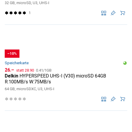
MicroSD
32 GB, microSD, U3, UHS-I
1
−10%
Speicherkarte
CHF
CHF
CHF
26.–
statt
28.90
0.41
/
1GB
Delkin
HYPERSPEED UHS-I (V30) microSD 64GB
R:100MB/s W:75MB/s
64 GB, microSDXC, U3, UHS-I