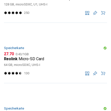
128 GB, microSDXC, U1, UHS-I
250
Speicherkarte
CHF
CHF
27.70
0.43
/
1GB
Reolink
Micro-SD Card
64 GB, microSDXC, UHS-I
130
Speicherkarte