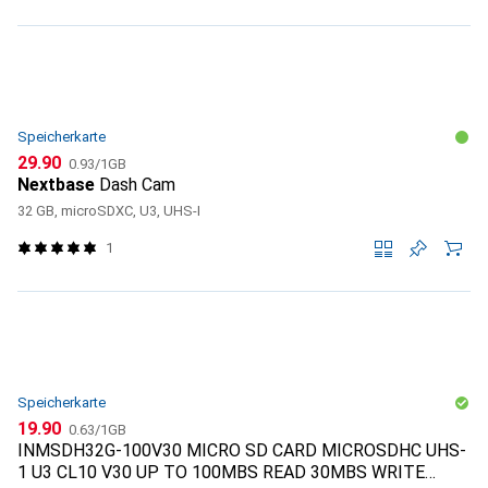
Speicherkarte
CHF
CHF
29.90
0.93
/
1GB
Nextbase
Dash Cam
32 GB, microSDXC, U3, UHS-I
1
Speicherkarte
CHF
CHF
19.90
0.63
/
1GB
INMSDH32G-100V30 MICRO SD CARD MICROSDHC UHS-
1 U3 CL10 V30 UP TO 100MBS READ 30MBS WRITE