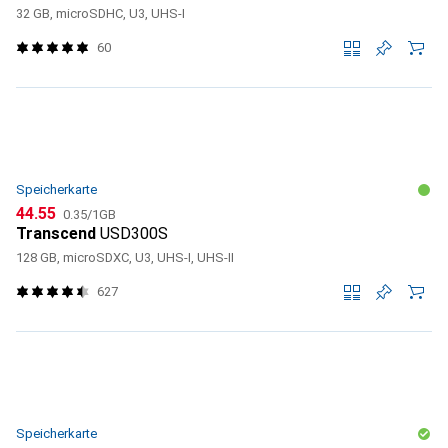
32 GB, microSDHC, U3, UHS-I
60
Speicherkarte
CHF
CHF
44.55
0.35
/
1GB
Transcend
USD300S
128 GB, microSDXC, U3, UHS-I, UHS-II
627
Speicherkarte