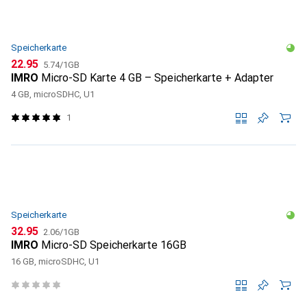
Speicherkarte
CHF
CHF
22.95
5.74
/
1GB
IMRO
Micro-SD Karte 4 GB – Speicherkarte + Adapter
4 GB, microSDHC, U1
1
Speicherkarte
CHF
CHF
32.95
2.06
/
1GB
IMRO
Micro-SD Speicherkarte 16GB
16 GB, microSDHC, U1