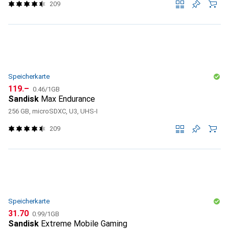
209
Speicherkarte
CHF
CHF
119.–
0.46
/
1GB
Sandisk
Max Endurance
256 GB, microSDXC, U3, UHS-I
209
Speicherkarte
CHF
CHF
31.70
0.99
/
1GB
Sandisk
Extreme Mobile Gaming