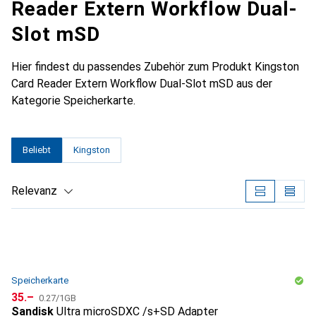
Reader Extern Workflow Dual-
Slot mSD
Hier findest du passendes Zubehör zum Produkt Kingston
Card Reader Extern Workflow Dual-Slot mSD aus der
Kategorie Speicherkarte.
Beliebt
Kingston
Relevanz
Produktliste
Speicherkarte
CHF
CHF
35.–
0.27
/
1GB
Sandisk
Ultra microSDXC /s+SD Adapter