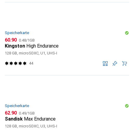
Speicherkarte
CHF
CHF
60.90
0.48
/
1GB
Kingston
High Endurance
128 GB, microSDXC, U1, UHS-I
44
Speicherkarte
CHF
CHF
62.90
0.49
/
1GB
Sandisk
Max Endurance
128 GB, microSDXC, U3, UHS-I