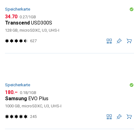
Speicherkarte
CHF
CHF
34.70
0.27
/
1GB
Transcend
USD300S
128 GB, microSDXC, U3, UHS-I
627
Speicherkarte
CHF
CHF
180.–
0.18
/
1GB
Samsung
EVO Plus
1000 GB, microSDXC, U3, UHS-I
245