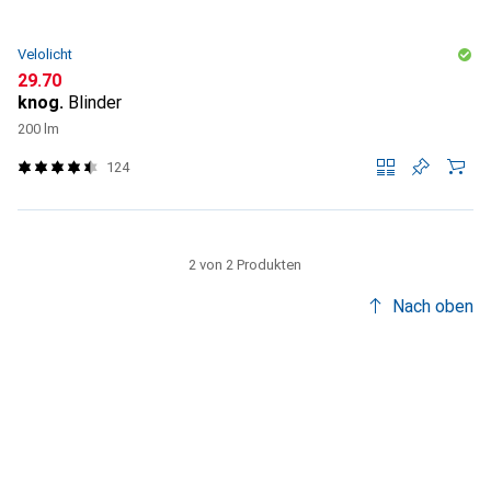
Velolicht
CHF
29.70
knog.
Blinder
200 lm
124
2 von 2 Produkten
Nach oben