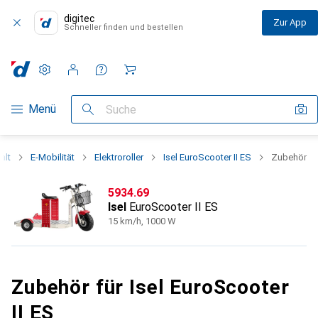
digitec
Zur App
Schneller finden und bestellen
Einstellungen
Kundenkonto
Vergleichslisten
Merklisten
Warenkorb
Navigation nach Kategorien
Menü
Suche
alt
E-Mobilität
Elektroroller
Isel EuroScooter II ES
Zubehör
CHF
5934.69
Isel
EuroScooter II ES
15 km/h, 1000 W
Zubehör für Isel EuroScooter
II ES