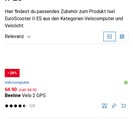
Hier findest du passendes Zubehör zum Produkt Isel
EuroScooter II ES aus den Kategorien Velocomputer und
Velolicht.
Relevanz
Produktliste
−24%
Velocomputer
CHF
CHF
64.90
statt
84.90
Beeline
Velo 2 GPS
123