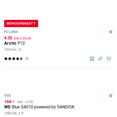
MENGENRABATT
PC Lüfter
CHF
4.35
bei 2 Stück
Arctic
P12
120 mm, 1x
81
SSD
CHF
CHF
164.–
164.–
/
1TB
WD
Blue SA510 powered by SANDISK
1000 GB, 2.5"