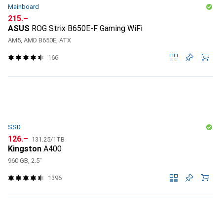
Mainboard
CHF
215.–
ASUS
ROG Strix B650E-F Gaming WiFi
AM5, AMD B650E, ATX
166
SSD
CHF
CHF
126.–
131.25
/
1TB
Kingston
A400
960 GB, 2.5"
1396