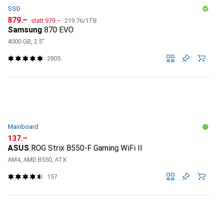
SSD
CHF
CHF
CHF
879.–
statt
979.–
219.76
/
1TB
Samsung
870 EVO
4000 GB, 2.5"
2805
Mainboard
CHF
137.–
ASUS
ROG Strix B550-F Gaming WiFi II
AM4, AMD B550, ATX
157