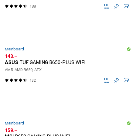
188
Mainboard
CHF
143.–
ASUS
TUF GAMING B650-PLUS WIFI
AM5, AMD B650, ATX
132
Mainboard
CHF
159.–