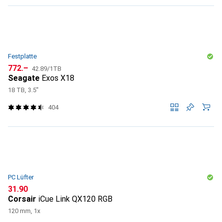
Festplatte
CHF
CHF
772.–
42.89
/
1TB
Seagate
Exos X18
18 TB, 3.5"
404
PC Lüfter
CHF
31.90
Corsair
iCue Link QX120 RGB
120 mm, 1x