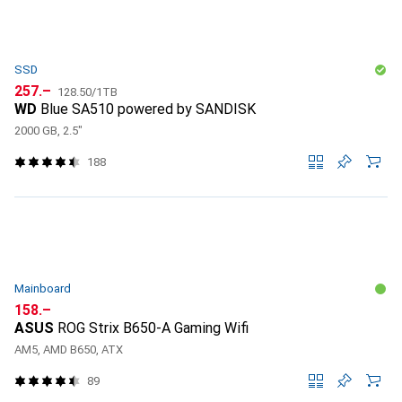
SSD
CHF
CHF
257.–
128.50
/
1TB
WD
Blue SA510 powered by SANDISK
2000 GB, 2.5"
188
Mainboard
CHF
158.–
ASUS
ROG Strix B650-A Gaming Wifi
AM5, AMD B650, ATX
89