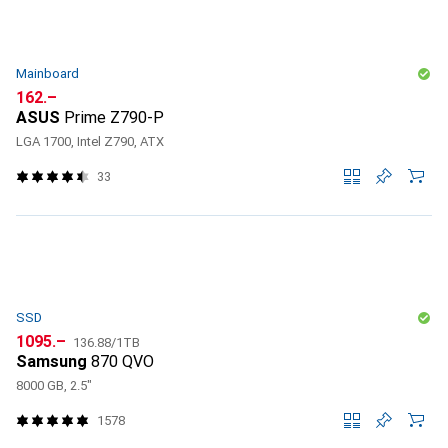
Mainboard
CHF
162.–
ASUS
Prime Z790-P
LGA 1700, Intel Z790, ATX
33
SSD
CHF
CHF
1095.–
136.88
/
1TB
Samsung
870 QVO
8000 GB, 2.5"
1578