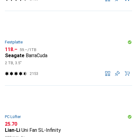
Festplatte
CHF
CHF
118.–
59.–
/
1TB
Seagate
BarraCuda
2 TB, 3.5"
2153
PC Lüfter
CHF
25.70
Lian-Li
Uni Fan SL-Infinity