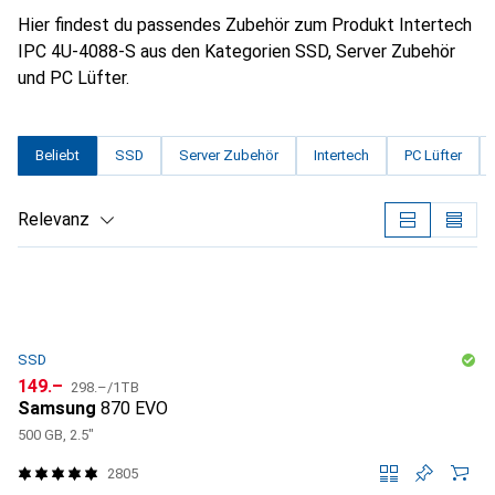
Hier findest du passendes Zubehör zum Produkt Intertech
IPC 4U-4088-S aus den Kategorien SSD, Server Zubehör
und PC Lüfter.
Beliebt
SSD
Server Zubehör
Intertech
PC Lüfter
Relevanz
Produktliste
SSD
CHF
CHF
149.–
298.–
/
1TB
Samsung
870 EVO
500 GB, 2.5"
2805