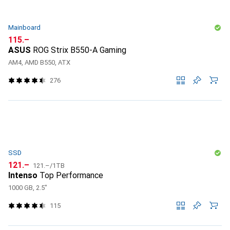
Mainboard
CHF
115.–
ASUS
ROG Strix B550-A Gaming
AM4, AMD B550, ATX
276
SSD
CHF
CHF
121.–
121.–
/
1TB
Intenso
Top Performance
1000 GB, 2.5"
115