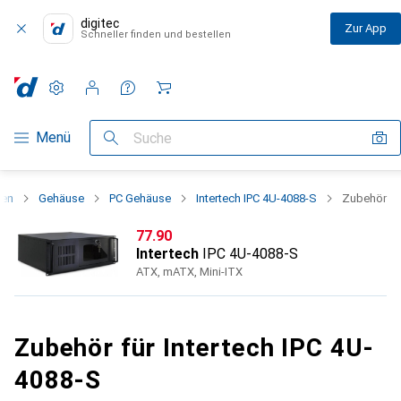
digitec
Zur App
Schneller finden und bestellen
Einstellungen
Kundenkonto
Vergleichslisten
Merklisten
Warenkorb
Navigation nach Kategorien
Menü
Suche
ten
Gehäuse
PC Gehäuse
Intertech IPC 4U-4088-S
Zubehör
CHF
77.90
Intertech
IPC 4U-4088-S
ATX, mATX, Mini-ITX
Zubehör für Intertech IPC 4U-
4088-S