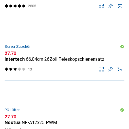
2805
Server Zubehör
CHF
27.70
Intertech
66,04cm 26Zoll Teleskopschienensatz
13
PC Lüfter
CHF
27.70
Noctua
NF-A12x25 PWM