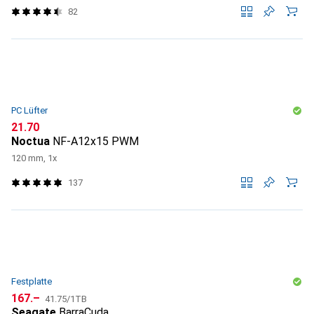
82
PC Lüfter
CHF
21.70
Noctua
NF-A12x15 PWM
120 mm, 1x
137
Festplatte
CHF
CHF
167.–
41.75
/
1TB
Seagate
BarraCuda