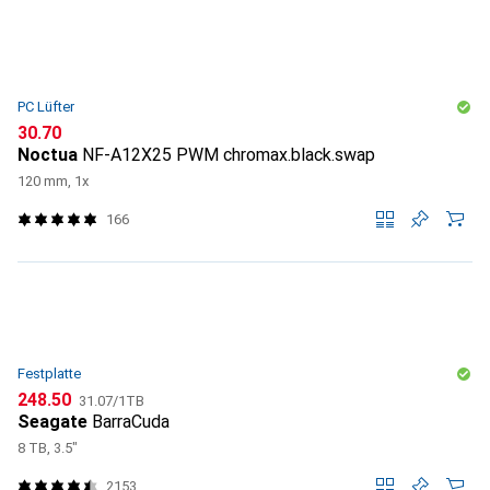
PC Lüfter
CHF
30.70
Noctua
NF-A12X25 PWM chromax.black.swap
120 mm, 1x
166
Festplatte
CHF
CHF
248.50
31.07
/
1TB
Seagate
BarraCuda
8 TB, 3.5"
2153