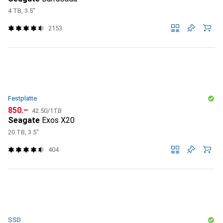
4 TB, 3.5"
2153
Festplatte
CHF
CHF
850.–
42.50
/
1TB
Seagate
Exos X20
20 TB, 3.5"
404
SSD