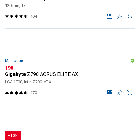
120 mm, 1x
104
Mainboard
CHF
198.–
Gigabyte
Z790 AORUS ELITE AX
LGA 1700, Intel Z790, ATX
170
−10%