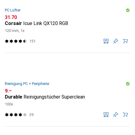
PC Lüfter
CHF
31.70
Corsair
Icue Link QX120 RGB
120 mm, 1x
151
Reinigung PC + Peripherie
CHF
9.–
Durable
Reinigungstücher Superclean
100x
29