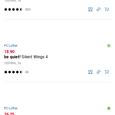
120 mm, 1x
426
PC Lüfter
CHF
18.90
be quiet!
Silent Wings 4
120 mm, 1x
45
PC Lüfter
CHF
26.25