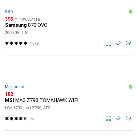
SSD
CHF
CHF
399.–
199.50
/
1TB
Samsung
870 QVO
2000 GB, 2.5"
1578
Mainboard
CHF
182.–
MSI
MAG Z790 TOMAHAWK WIFI
LGA 1700, Intel Z790, ATX
75