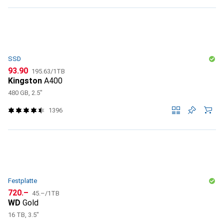
SSD
CHF
CHF
93.90
195.63
/
1TB
Kingston
A400
480 GB, 2.5"
1396
Festplatte
CHF
CHF
720.–
45.–
/
1TB
WD
Gold
16 TB, 3.5"