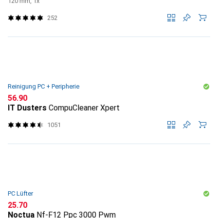
120 mm, 1x
252
Reinigung PC + Peripherie
CHF
56.90
IT Dusters
CompuCleaner Xpert
1051
PC Lüfter
CHF
25.70
Noctua
Nf-F12 Ppc 3000 Pwm