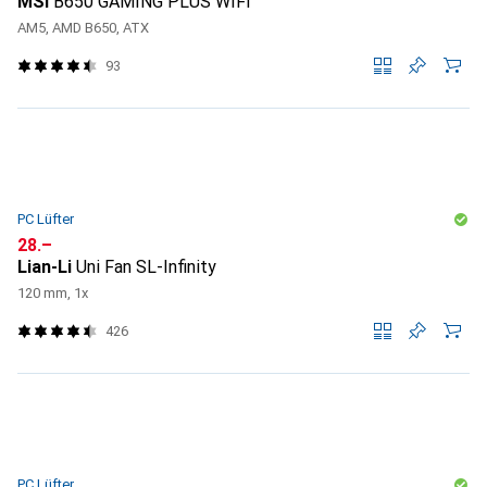
MSI
B650 GAMING PLUS WIFI
AM5, AMD B650, ATX
93
PC Lüfter
CHF
28.–
Lian-Li
Uni Fan SL-Infinity
120 mm, 1x
426
PC Lüfter