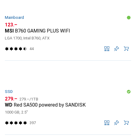
Mainboard
CHF
123.–
MSI
B760 GAMING PLUS WIFI
LGA 1700, Intel B760, ATX
44
SSD
CHF
CHF
279.–
279.–
/
1TB
WD
Red SA500 powered by SANDISK
1000 GB, 2.5"
397