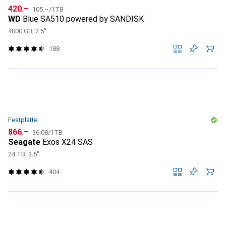
CHF
CHF
420.–
105.–
/
1TB
WD
Blue SA510 powered by SANDISK
4000 GB, 2.5"
188
Festplatte
CHF
CHF
866.–
36.08
/
1TB
Seagate
Exos X24 SAS
24 TB, 3.5"
404