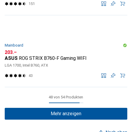
151
Mainboard
CHF
203.–
ASUS
ROG STRIX B760-F Gaming WIFI
LGA 1700, Intel B760, ATX
43
48 von 54 Produkten
Mehr anzeigen