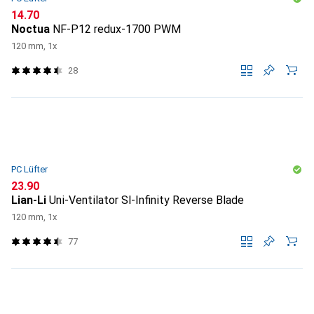
CHF
14.70
Noctua
NF-P12 redux-1700 PWM
120 mm, 1x
28
PC Lüfter
CHF
23.90
Lian-Li
Uni-Ventilator Sl-Infinity Reverse Blade
120 mm, 1x
77