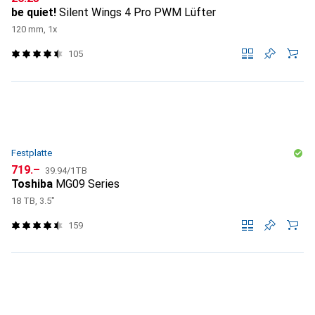
be quiet!
Silent Wings 4 Pro PWM Lüfter
120 mm, 1x
105
Festplatte
CHF
CHF
719.–
39.94
/
1TB
Toshiba
MG09 Series
18 TB, 3.5"
159