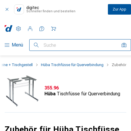
digitec
Zur App
Schneller finden und bestellen
Einstellungen
Kundenkonto
Vergleichslisten
Merklisten
Warenkorb
Navigation nach Kategorien
Menü
Suche
eine + Tischgestell
Hüba Tischfüsse für Querverbindung
Zubehör
CHF
355.96
Hüba
Tischfüsse für Querverbindung
Zubehör für Hüba Tischfüsse