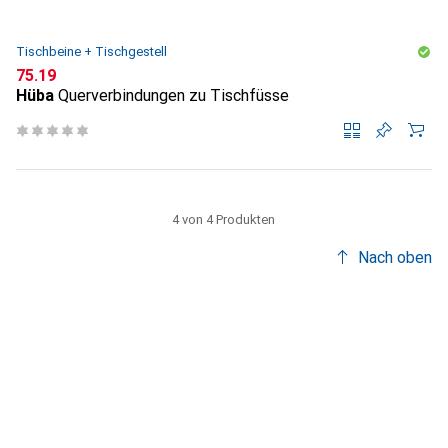
Tischbeine + Tischgestell
CHF
75.19
Hüba
Querverbindungen zu Tischfüsse
4 von 4 Produkten
Nach oben