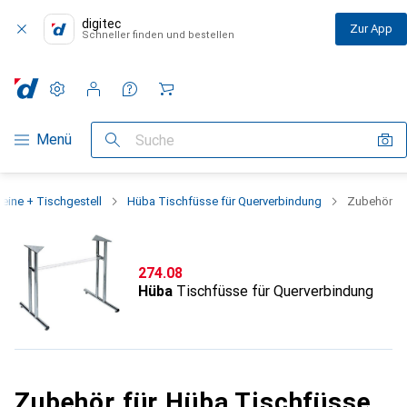
digitec
Zur App
Schneller finden und bestellen
Einstellungen
Kundenkonto
Vergleichslisten
Merklisten
Warenkorb
Navigation nach Kategorien
Menü
Suche
eine + Tischgestell
Hüba Tischfüsse für Querverbindung
Zubehör
CHF
274.08
Hüba
Tischfüsse für Querverbindung
Zubehör für Hüba Tischfüsse