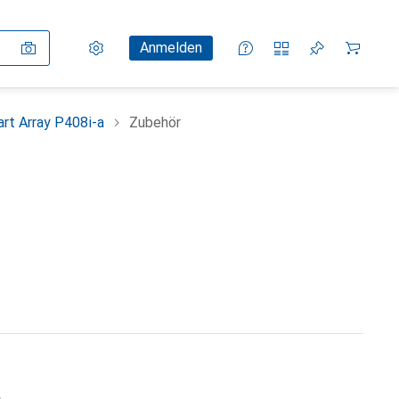
Einstellungen
Kundenkonto
Vergleichslisten
Merklisten
Warenkorb
Anmelden
rt Array P408i-a
Zubehör
a