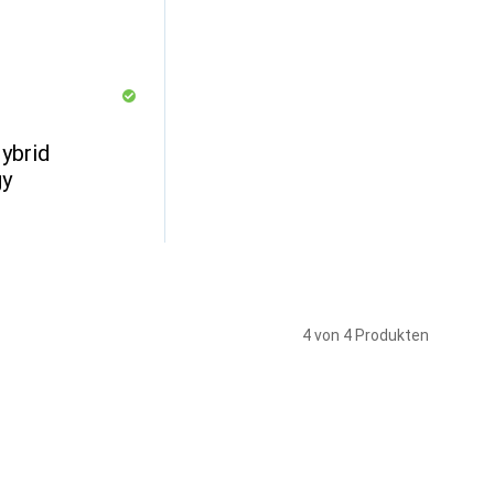
ybrid
gy
4 von 4 Produkten