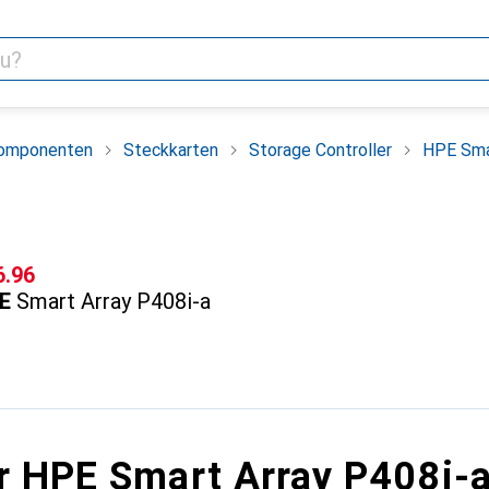
omponenten
Steckkarten
Storage Controller
HPE Sma
F
6.96
E
Smart Array P408i-a
r HPE Smart Array P408i-