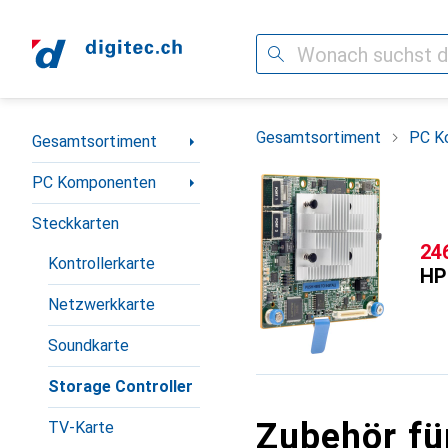
Suche
Navigation nach Kategorien
Gesamtsortiment
PC K
Gesamtsortiment
PC Komponenten
Steckkarten
CH
24
Kontrollerkarte
HP
Netzwerkkarte
Soundkarte
Storage Controller
Zubehör fü
TV-Karte