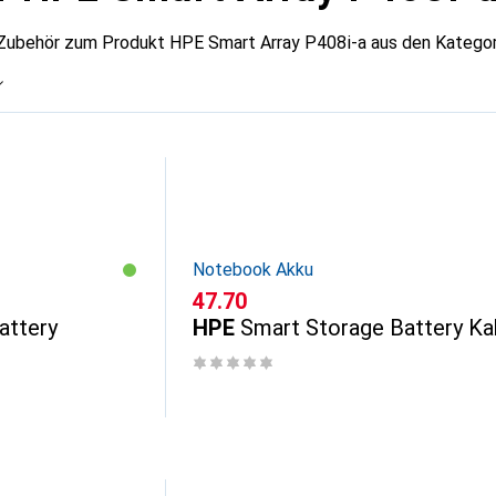
 Zubehör zum Produkt HPE Smart Array P408i-a aus den Katego
Notebook Akku
CHF
47.70
attery
HPE
Smart Storage Battery Ka