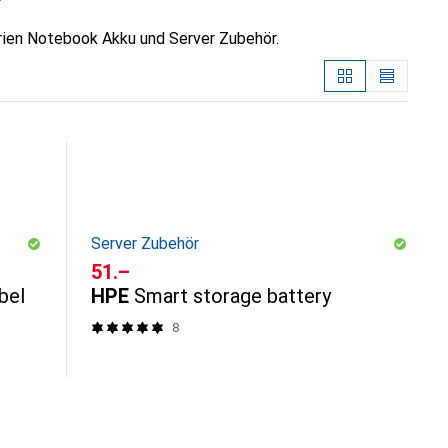
rien Notebook Akku und Server Zubehör.
Server Zubehör
CHF
51.–
bel
HPE
Smart storage battery
8